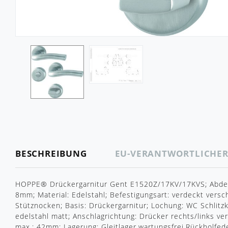
BESCHREIBUNG
EU-VERANTWORTLICHE
HOPPE® Drückergarnitur Gent E1520Z/17KV/17KVS; Abdeck
8mm; Material: Edelstahl; Befestigungsart: verdeckt versc
Stütznocken; Basis: Drückergarnitur; Lochung: WC Schlitzk
edelstahl matt; Anschlagrichtung: Drücker rechts/links v
max.: 42mm; Lagerung: Gleitlager,wartungsfrei,Rückholfe