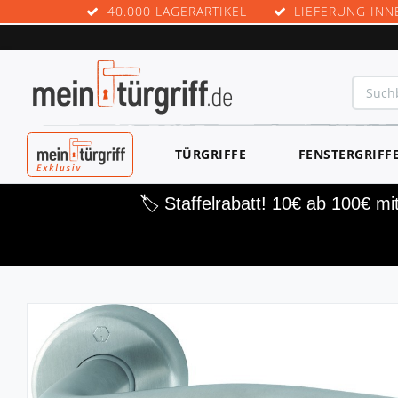
40.000 LAGERARTIKEL
LIEFERUNG INN
MEINTÜRGRIF
TÜRGRIFFE
FENSTERGRIFF
F EXKLUSIV
🏷️ Staffelrabatt! 10€ ab 100€ m