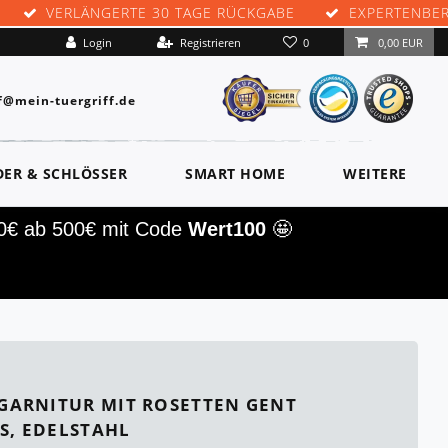
VERLÄNGERTE 30 TAGE RÜCKGABE
EXPERTENBE
0
Login
Registrieren
0,00 EUR
f@mein-tuergriff.de
DER & SCHLÖSSER
SMART HOME
WEITERE
00€ ab 500€ mit Code
Wert100
🤩
ARNITUR MIT ROSETTEN GENT
S, EDELSTAHL