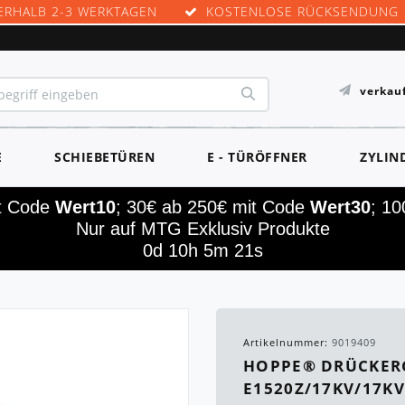
ERHALB 2-3 WERKTAGEN
KOSTENLOSE RÜCKSENDUNG
verkau
E
SCHIEBETÜREN
E - TÜRÖFFNER
ZYLIN
it Code
Wert10
; 30€ ab 250€ mit Code
Wert30
; 1
Nur auf MTG Exklusiv Produkte
0d 10h 5m 20s
Artikelnummer:
9019409
HOPPE® DRÜCKERG
E1520Z/17KV/17KV