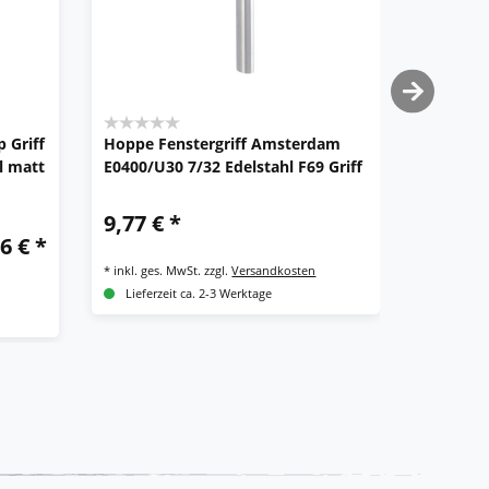
 Griff
Hoppe Fenstergriff Amsterdam
Hoppe T
l matt
E0400/U30 7/32 Edelstahl F69 Griff
Rosette 
Türbesc
9,77 € *
UVP 36,63 
6 € *
*
inkl. ges. MwSt.
zzgl.
Versandkosten
*
inkl. ges.
Lieferzeit ca. 2-3 Werktage
Lieferze