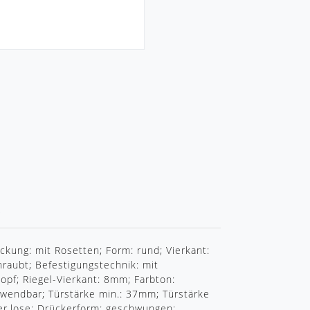
R
ung: mit Rosetten; Form: rund; Vierkant:
hraubt; Befestigungstechnik: mit
opf; Riegel-Vierkant: 8mm; Farbton:
erwendbar; Türstärke min.: 37mm; Türstärke
der,lose; Drückerform: geschwungen;