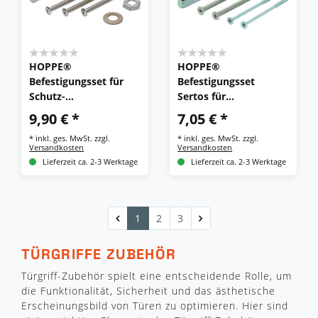
HOPPE®
HOPPE®
Befestigungsset für
Befestigungsset
Schutz-
Sertos für
Wechselgarnituren
Drückergarnitur
9,90 € *
7,05 € *
ES1 (Knopf/Griff), VK
(Griff/Griff), VK 8 mm
*
inkl. ges. MwSt.
zzgl.
*
inkl. ges. MwSt.
zzgl.
10/8 mm
Versandkosten
Versandkosten
Lieferzeit ca. 2-3 Werktage
Lieferzeit ca. 2-3 Werktage
1
2
3
TÜRGRIFFE ZUBEHÖR
Türgriff-Zubehör spielt eine entscheidende Rolle, um
die Funktionalität, Sicherheit und das ästhetische
Erscheinungsbild von Türen zu optimieren. Hier sind