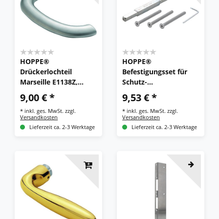
HOPPE®
HOPPE®
Drückerlochteil
Befestigungsset für
Marseille E1138Z,
Schutz-
Edelstahl
Türgriffgarnituren
9,00 € *
9,53 € *
ES1/ES2 (Griff/Griff),
*
inkl. ges. MwSt.
zzgl.
*
inkl. ges. MwSt.
zzgl.
VK 8/10/8 mm
Versandkosten
Versandkosten
Lieferzeit ca. 2-3 Werktage
Lieferzeit ca. 2-3 Werktage