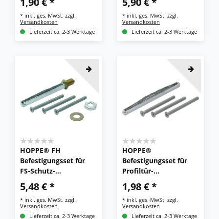
1,90 € *
5,90 € *
turen ES1
*
inkl. ges. MwSt.
zzgl.
*
inkl. ges. MwSt.
zzgl.
(Knopf/Griff), VK 8
Versandkosten
Versandkosten
mm
Lieferzeit ca. 2-3 Werktage
Lieferzeit ca. 2-3 Werktage
HOPPE® FH
HOPPE®
Befestigungsset für
Befestigungsset für
FS-Schutz-
Profiltür-
Wechselgarnituren
(Schutz-)Türgriffgarnit
5,48 € *
1,98 € *
ES1 (Knopf/Griff), VK 9
uren ES1 (Griff/Griff),
*
inkl. ges. MwSt.
zzgl.
*
inkl. ges. MwSt.
zzgl.
mm
VK 8 mm
Versandkosten
Versandkosten
Lieferzeit ca. 2-3 Werktage
Lieferzeit ca. 2-3 Werktage