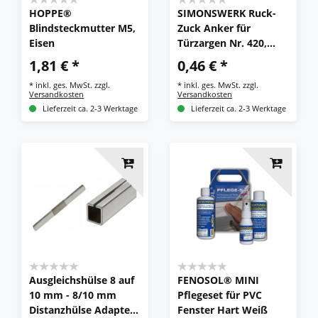
HOPPE®
SIMONSWERK Ruck-
Blindsteckmutter M5,
Zuck Anker für
Eisen
Türzargen Nr. 420,
Stahl
1,81 € *
0,46 € *
*
inkl. ges. MwSt.
zzgl.
*
inkl. ges. MwSt.
zzgl.
Versandkosten
Versandkosten
Lieferzeit ca. 2-3 Werktage
Lieferzeit ca. 2-3 Werktage
Ausgleichshülse 8 auf
FENOSOL® MINI
10 mm - 8/10 mm
Pflegeset für PVC
Distanzhülse Adapter
Fenster Hart Weiß