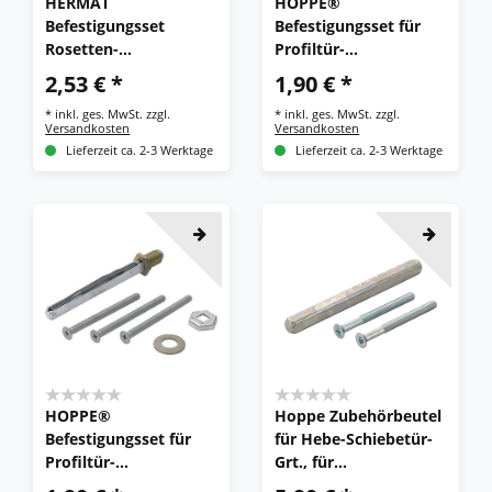
HERMAT
HOPPE®
Befestigungsset
Befestigungsset für
Rosetten-
Profiltür-
Drückergarnitur
Wechselgarnituren
2,53 € *
1,90 € *
4373/DG/KL4, VK 8
(Knopf/Griff), VK 8
*
inkl. ges. MwSt.
zzgl.
*
inkl. ges. MwSt.
zzgl.
mm
Versandkosten
Versandkosten
Lieferzeit ca. 2-3 Werktage
Lieferzeit ca. 2-3 Werktage
HOPPE®
Hoppe Zubehörbeutel
Befestigungsset für
für Hebe-Schiebetür-
Profiltür-
Grt., für
(Schutz-)Wechselgarni
Sondertürdicken