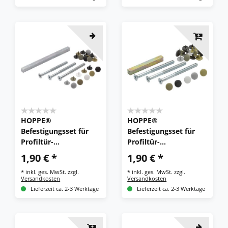
HOPPE®
HOPPE®
Befestigungsset für
Befestigungsset für
Profiltür-
Profiltür-
Türgriffgarnituren
Wechselgarnituren
1,90 € *
1,90 € *
(Griff/Griff), VK 8 mm
(Griffplatte/Griff), VK
*
inkl. ges. MwSt.
zzgl.
*
inkl. ges. MwSt.
zzgl.
8 mm
Versandkosten
Versandkosten
Lieferzeit ca. 2-3 Werktage
Lieferzeit ca. 2-3 Werktage