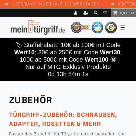
RUNG INNERHALB 2-3 WERKTAGEN
KOSTENLOSE RÜCK
0,00 EUR
☰
🏷️ Staffelrabatt! 10€ ab 100€ mit Code
Wert10
; 30€ ab 250€ mit Code
Wert30
;
100€ ab 500€ mit Code
Wert100
🤩
Nur auf MTG Exklusiv Produkte
0d 13h 54m 1s
ZUBEHÖR
TÜRGRIFF-ZUBEHÖR: SCHRAUBEN,
ADAPTER, ROSETTEN & MEHR
Passendes Zubehör für Türgriffe direkt bestellen: von