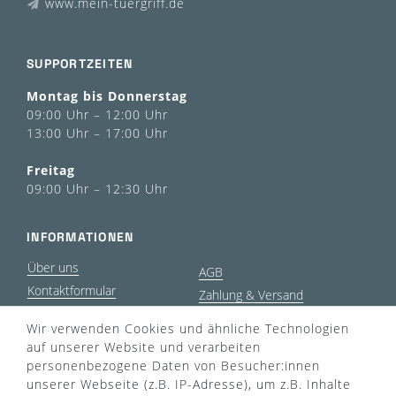
www.mein-tuergriff.de
SUPPORTZEITEN
Montag bis Donnerstag
09:00 Uhr – 12:00 Uhr
13:00 Uhr – 17:00 Uhr
Freitag
09:00 Uhr – 12:30 Uhr
INFORMATIONEN
Über uns
AGB
Kontaktformular
Zahlung & Versand
FAQ
Datenschutz
Wir verwenden Cookies und ähnliche Technologien
Türgriff Lexikon
Impressum
auf unserer Website und verarbeiten
Widerrufsrecht
Rücksendung
personenbezogene Daten von Besucher:innen
Sitemap
Markenwelt
unserer Webseite (z.B. IP-Adresse), um z.B. Inhalte