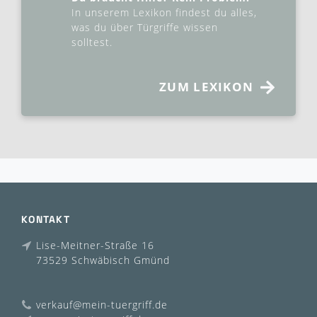
In unserem Lexikon findest du alles,
was du über Türgriffe wissen
solltest.
ZUM LEXIKON
KONTAKT
Lise-Meitner-Straße 16
73529 Schwäbisch Gmünd
verkauf@mein-tuergriff.de