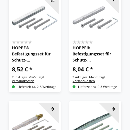
HOPPE®
HOPPE®
Befestigungsset für
Befestigungsset für
Schutz-
Schutz-
Türgriffgarnituren ES1
Türgriffgarnituren
8,52 € *
8,04 € *
(Griff/Griff), VK 10 mm
ES1/ES2 (Griff/Griff),
*
inkl. ges. MwSt.
zzgl.
*
inkl. ges. MwSt.
zzgl.
VK 8 mm
Versandkosten
Versandkosten
Lieferzeit ca. 2-3 Werktage
Lieferzeit ca. 2-3 Werktage