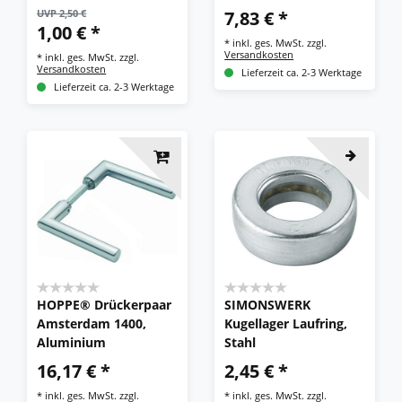
für Vierkantstift
UVP 2,50 €
7,83 € *
1,00 € *
*
inkl. ges. MwSt.
zzgl.
Versandkosten
*
inkl. ges. MwSt.
zzgl.
Versandkosten
Lieferzeit ca. 2-3 Werktage
Lieferzeit ca. 2-3 Werktage
HOPPE® Drückerpaar
SIMONSWERK
Amsterdam 1400,
Kugellager Laufring,
Aluminium
Stahl
16,17 € *
2,45 € *
*
inkl. ges. MwSt.
zzgl.
*
inkl. ges. MwSt.
zzgl.