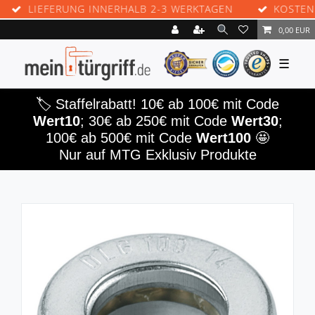
LIEFERUNG INNERHALB 2-3 WERKTAGEN
KOSTENLO
0,00 EUR
☰
🏷️ Staffelrabatt! 10€ ab 100€ mit Code
Wert10
; 30€ ab 250€ mit Code
Wert30
;
100€ ab 500€ mit Code
Wert100
🤩
Nur auf MTG Exklusiv Produkte