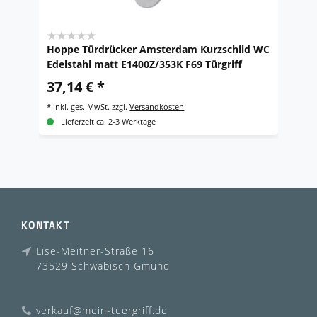
Hoppe Türdrücker Amsterdam Kurzschild WC
H
Edelstahl matt E1400Z/353K F69 Türgriff
A
37,14 € *
2
*
inkl. ges. MwSt.
zzgl.
Versandkosten
*
i
Lieferzeit ca. 2-3 Werktage
KONTAKT
Lise-Meitner-Straße 16
73529 Schwäbisch Gmünd
verkauf@mein-tuergriff.de