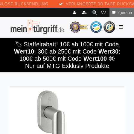
SE RÜCKSENDUNG
VERLÄNGERTE 30 TAGE RÜCKGABE
0,00 EUR
☰
🏷️ Staffelrabatt! 10€ ab 100€ mit Code
Wert10
; 30€ ab 250€ mit Code
Wert30
;
100€ ab 500€ mit Code
Wert100
🤩
Nur auf MTG Exklusiv Produkte