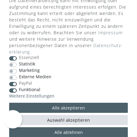
Die Datenverarbeitung kann mit Einwilligung oder
aufgrund eines berechtigten Interesses erfolgen. Die
Zustimmung kann erteilt oder abgelehnt werden. Es
besteht das Recht, nicht einzuwilligen und die
Einwilligung zu einem späteren Zeitpunkt zu ändern
oder zu widerrufen. Beachten Sie unser
Impressum
WUSSTEN SIE SCHON?
und weitere Hinweise zur Verwendung
personenbezogener Daten in unserer
Daten­schutz­
Das Käufersiegel des Händlerbunds garantiert Ihnen
erklärung
.
100%.-ige Zahlungssicherheit, größtmöglichen
Essenziell
Datenschutz und Geld-zurück-Garantie bei Nicht-
Statistik
oder Falschlieferung.
Marketing
Externe Medien
PayPal
Funktional
Weitere Einstellungen
Alle akzeptieren
Auswahl akzeptieren
Alle ablehnen