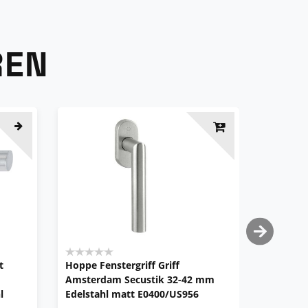
REN
Top-Arti
t
Hoppe Fenstergriff Griff
[Paket] 
Amsterdam Secustik 32-42 mm
Drücker
l
Edelstahl matt E0400/US956
Amsterdam