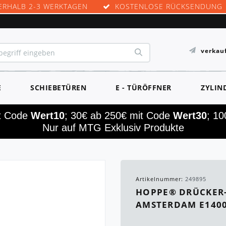
ERHALB 2-3 WERKTAGEN
KOSTENLOSE RÜCKSENDUNG
verkau
E
SCHIEBETÜREN
E - TÜRÖFFNER
ZYLIN
it Code
Wert10
; 30€ ab 250€ mit Code
Wert30
; 1
Nur auf MTG Exklusiv Produkte
Artikelnummer:
249895
HOPPE® DRÜCKER
AMSTERDAM E1400