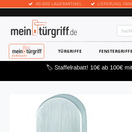
40.000 LAGERARTIKEL
LIEFERUNG INN
MEINTÜRGRIF
TÜRGRIFFE
FENSTERGRIFF
F EXKLUSIV
🏷️ Staffelrabatt! 10€ ab 100€ m