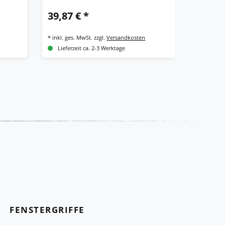
WC
39,87 € *
15,99 
*
inkl. ges. MwSt.
zzgl.
Versandkosten
*
inkl. ges.
Lieferzeit ca. 2-3 Werktage
Lieferze
FENSTERGRIFFE