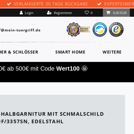
VERLÄNGERTE 30 TAGE RÜCKGABE
EXPERTENBE
0
Login
Registrieren
0,00 EUR
f@mein-tuergriff.de
DER & SCHLÖSSER
SMART HOME
WEITERE
00€ ab 500€ mit Code
Wert100
🤩
-HALBGARNITUR MIT SCHMALSCHILD
F/3357SN, EDELSTAHL