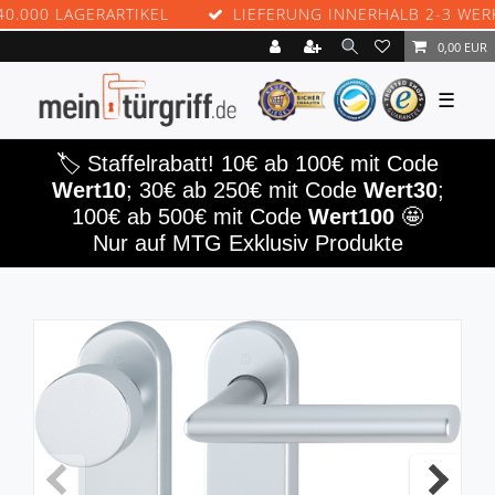
0 LAGERARTIKEL
LIEFERUNG INNERHALB 2-3 WERKTAG
0,00 EUR
☰
🏷️ Staffelrabatt! 10€ ab 100€ mit Code
Wert10
; 30€ ab 250€ mit Code
Wert30
;
100€ ab 500€ mit Code
Wert100
🤩
Nur auf MTG Exklusiv Produkte