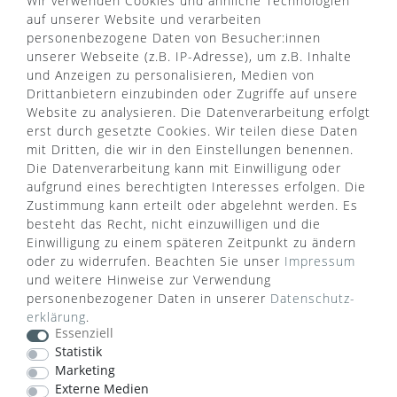
Wir verwenden Cookies und ähnliche Technologien
INFORMATIONEN
auf unserer Website und verarbeiten
Über uns
personenbezogene Daten von Besucher:innen
AGB
unserer Webseite (z.B. IP-Adresse), um z.B. Inhalte
Kontaktformular
Zahlung & Versand
und Anzeigen zu personalisieren, Medien von
FAQ
Datenschutz
Drittanbietern einzubinden oder Zugriffe auf unsere
Türgriff Lexikon
Impressum
Website zu analysieren. Die Datenverarbeitung erfolgt
Widerrufsrecht
Rücksendung
erst durch gesetzte Cookies. Wir teilen diese Daten
Sitemap
Markenwelt
mit Dritten, die wir in den Einstellungen benennen.
Die Datenverarbeitung kann mit Einwilligung oder
aufgrund eines berechtigten Interesses erfolgen. Die
Zustimmung kann erteilt oder abgelehnt werden. Es
Widerruf erklären
besteht das Recht, nicht einzuwilligen und die
Einwilligung zu einem späteren Zeitpunkt zu ändern
oder zu widerrufen. Beachten Sie unser
Impressum
ZAHLUNGSARTEN
und weitere Hinweise zur Verwendung
personenbezogener Daten in unserer
Daten­schutz­
erklärung
.
Essenziell
Statistik
Marketing
Externe Medien
VERSANDART