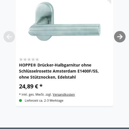
HOPPE® Drücker-Halbgarnitur ohne
H
Schlüsselrosette Amsterdam E1400F/55,
A
ohne Stütznocken, Edelstahl
8
24,89 € *
*
i
*
inkl. ges. MwSt.
zzgl.
Versandkosten
Lieferzeit ca. 2-3 Werktage