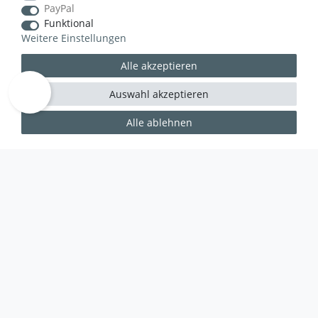
PayPal
Funktional
Weitere Einstellungen
Alle akzeptieren
Auswahl akzeptieren
Alle ablehnen
WUSSTEN SIE SCHON?
Das Käufersiegel des Händlerbunds garantiert Ihnen
100%.-ige Zahlungssicherheit, größtmöglichen
Datenschutz und Geld-zurück-Garantie bei Nicht-
oder Falschlieferung.