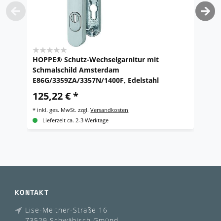
HOPPE® Schutz-Wechselgarnitur mit
H
Schmalschild Amsterdam
E
E86G/3359ZA/3357N/1400F, Edelstahl
2
125,22 € *
*
i
*
inkl. ges. MwSt.
zzgl.
Versandkosten
Lieferzeit ca. 2-3 Werktage
KONTAKT
Lise-Meitner-Straße 16
73529 Schwäbisch Gmünd