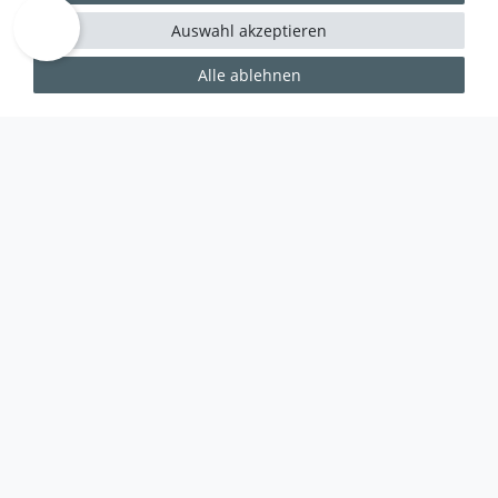
Auswahl akzeptieren
Alle ablehnen
WUSSTEN SIE SCHON?
Das Käufersiegel des Händlerbunds garantiert Ihnen
100%.-ige Zahlungssicherheit, größtmöglichen
Datenschutz und Geld-zurück-Garantie bei Nicht-
oder Falschlieferung.