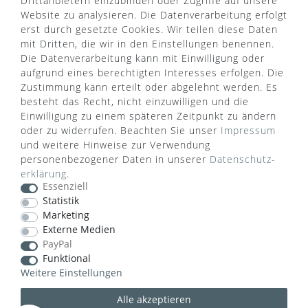
Drittanbietern einzubinden oder Zugriffe auf unsere
Türgriff Lexikon
Impressum
Website zu analysieren. Die Datenverarbeitung erfolgt
Widerrufsrecht
Rücksendung
erst durch gesetzte Cookies. Wir teilen diese Daten
Sitemap
Markenwelt
mit Dritten, die wir in den Einstellungen benennen.
Die Datenverarbeitung kann mit Einwilligung oder
aufgrund eines berechtigten Interesses erfolgen. Die
Zustimmung kann erteilt oder abgelehnt werden. Es
Widerruf erklären
besteht das Recht, nicht einzuwilligen und die
Einwilligung zu einem späteren Zeitpunkt zu ändern
oder zu widerrufen. Beachten Sie unser
Impressum
ZAHLUNGSARTEN
und weitere Hinweise zur Verwendung
personenbezogener Daten in unserer
Daten­schutz­
erklärung
.
Essenziell
Statistik
Marketing
Externe Medien
VERSANDART
PayPal
Funktional
Weitere Einstellungen
Alle akzeptieren