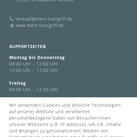
verkauf@mein-tuergriff.de
www.mein-tuergriff.de
SUPPORTZEITEN
Montag bis Donnerstag
09:00 Uhr – 12:00 Uhr
13:00 Uhr – 17:00 Uhr
Freitag
09:00 Uhr – 12:30 Uhr
Wir verwenden Cookies und ähnliche Technologien
INFORMATIONEN
auf unserer Website und verarbeiten
Über uns
personenbezogene Daten von Besucher:innen
AGB
unserer Webseite (z.B. IP-Adresse), um z.B. Inhalte
Kontaktformular
Zahlung & Versand
und Anzeigen zu personalisieren, Medien von
FAQ
Datenschutz