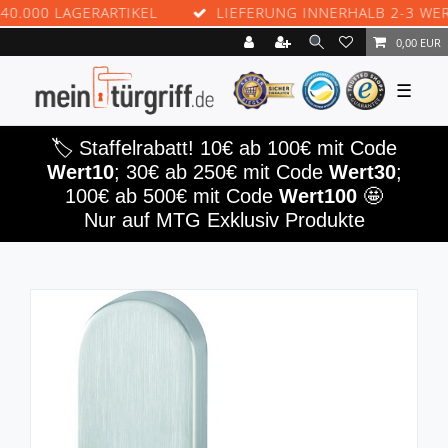
00 LAGERARTIKEL
LIEFERUNG INNERHALB 2-3 WERKTA
0,00 EUR
☰
🏷️ Staffelrabatt! 10€ ab 100€ mit Code
Wert10
; 30€ ab 250€ mit Code
Wert30
;
100€ ab 500€ mit Code
Wert100
🤩
Nur auf MTG Exklusiv Produkte