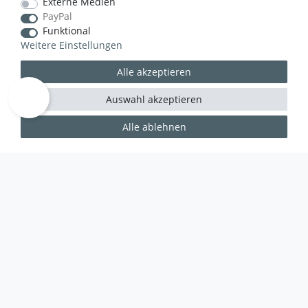
Externe Medien
PayPal
Funktional
Weitere Einstellungen
Alle akzeptieren
Auswahl akzeptieren
Alle ablehnen
WUSSTEN SIE SCHON?
Das Käufersiegel des Händlerbunds garantiert Ihnen
100%.-ige Zahlungssicherheit, größtmöglichen
Datenschutz und Geld-zurück-Garantie bei Nicht-
oder Falschlieferung.