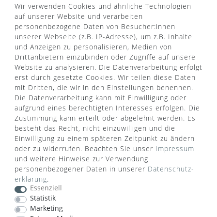
Wir verwenden Cookies und ähnliche Technologien
Über uns
auf unserer Website und verarbeiten
AGB
personenbezogene Daten von Besucher:innen
Kontaktformular
Zahlung & Versand
unserer Webseite (z.B. IP-Adresse), um z.B. Inhalte
FAQ
Datenschutz
und Anzeigen zu personalisieren, Medien von
Türgriff Lexikon
Impressum
Drittanbietern einzubinden oder Zugriffe auf unsere
Widerrufsrecht
Rücksendung
Website zu analysieren. Die Datenverarbeitung erfolgt
Sitemap
Markenwelt
erst durch gesetzte Cookies. Wir teilen diese Daten
mit Dritten, die wir in den Einstellungen benennen.
Die Datenverarbeitung kann mit Einwilligung oder
aufgrund eines berechtigten Interesses erfolgen. Die
Widerruf erklären
Zustimmung kann erteilt oder abgelehnt werden. Es
besteht das Recht, nicht einzuwilligen und die
Einwilligung zu einem späteren Zeitpunkt zu ändern
ZAHLUNGSARTEN
oder zu widerrufen. Beachten Sie unser
Impressum
und weitere Hinweise zur Verwendung
personenbezogener Daten in unserer
Daten­schutz­
erklärung
.
Essenziell
Statistik
Marketing
VERSANDART