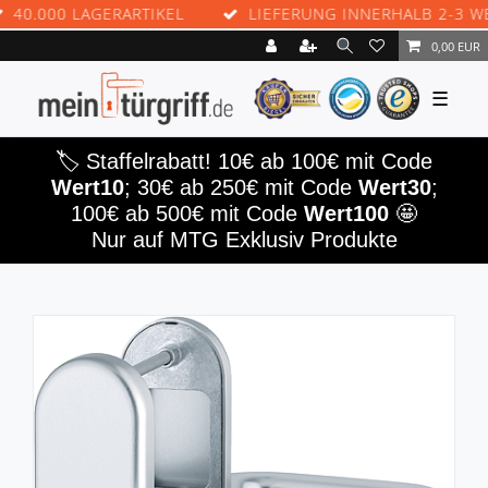
000 LAGERARTIKEL
LIEFERUNG INNERHALB 2-3 WERKT
0,00 EUR
☰
🏷️ Staffelrabatt! 10€ ab 100€ mit Code
Wert10
; 30€ ab 250€ mit Code
Wert30
;
100€ ab 500€ mit Code
Wert100
🤩
Nur auf MTG Exklusiv Produkte