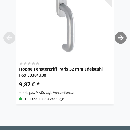
Hoppe Fenstergriff Paris 32 mm Edelstahl
M
F69 E038/U30
S
Tü
9,87 € *
UV
*
inkl. ges. MwSt.
zzgl.
Versandkosten
*
i
Lieferzeit ca. 2-3 Werktage