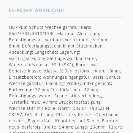
EU-VERANTWORTLICHER
HOPPE® Schutz-Wechselgarnitur Paris
86G/3331/3310/138L; Material: Aluminium;
Befestigungsart: verdeckt verschraubt; Vierkant:
8mm; Befestigungstechnik: mit Stütznocken;
Abdeckung: Langschild; Lagerung:
wartungsfrei,lose,Gleitlager,Rückholfeder;
Widerstandsklasse: ES 1 (SK2); Form: oval;
Benutzerklasse: Klasse 3; Schildstärke innen: 10mm;
Einsatzbereich: Wohnungseingangstür; Basis: Schutz-
Wechselgarnitur; Lochung: Profilzylinder gelocht;
Entfernung: 72mm; Türstärke min.: 42mm;
Befestigungssystem: Schnellstiftverbindung;
Türstärke max.: 47mm; Drückerbefestigung:
Wechselstift mit Rolle; Norm: DIN EN 1906,DIN
18257; DIN-Richtung: DIN Links-Rechts; Oberfläche:
eloxiert; Eigenschaft: Knopf fest auf Schild; Farbton:
neusilberfarbig; Breite: 54mm; Länge: 250mm; Türart: