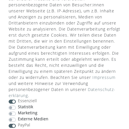
personenbezogene Daten von Besucher:innen
unserer Webseite (z.B. IP-Adresse), um z.B. Inhalte
und Anzeigen zu personalisieren, Medien von
Drittanbietern einzubinden oder Zugriffe auf unsere
Website zu analysieren. Die Datenverarbeitung erfolgt
erst durch gesetzte Cookies. Wir teilen diese Daten
mit Dritten, die wir in den Einstellungen benennen.
Die Datenverarbeitung kann mit Einwilligung oder
aufgrund eines berechtigten Interesses erfolgen. Die
Zustimmung kann erteilt oder abgelehnt werden. Es
besteht das Recht, nicht einzuwilligen und die
Einwilligung zu einem späteren Zeitpunkt zu ändern
oder zu widerrufen. Beachten Sie unser
Impressum
WUSSTEN SIE SCHON?
und weitere Hinweise zur Verwendung
personenbezogener Daten in unserer
Daten­schutz­
Das Käufersiegel des Händlerbunds garantiert Ihnen
erklärung
.
100%.-ige Zahlungssicherheit, größtmöglichen
Essenziell
Datenschutz und Geld-zurück-Garantie bei Nicht-
Statistik
oder Falschlieferung.
Marketing
Externe Medien
PayPal