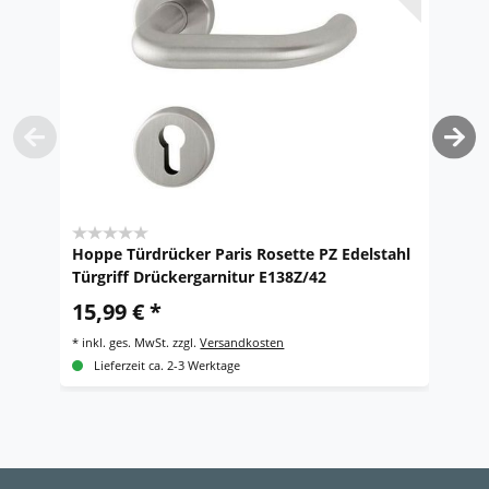
Hoppe Türdrücker Paris Rosette PZ Edelstahl
H
Türgriff Drückergarnitur E138Z/42
K
Ed
15,99 € *
1
*
inkl. ges. MwSt.
zzgl.
Versandkosten
*
i
Lieferzeit ca. 2-3 Werktage