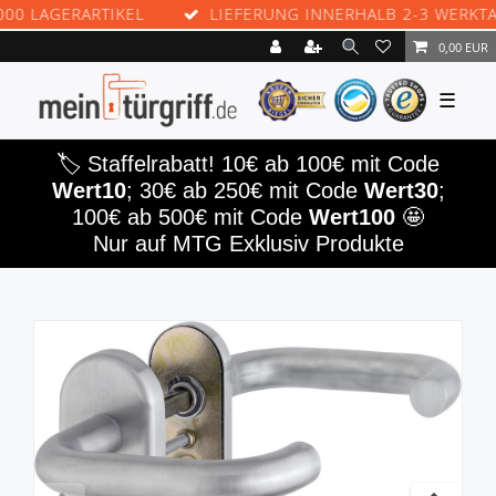
LAGERARTIKEL
LIEFERUNG INNERHALB 2-3 WERKTAGEN
0,00 EUR
☰
🏷️ Staffelrabatt! 10€ ab 100€ mit Code
Wert10
; 30€ ab 250€ mit Code
Wert30
;
100€ ab 500€ mit Code
Wert100
🤩
Nur auf MTG Exklusiv Produkte