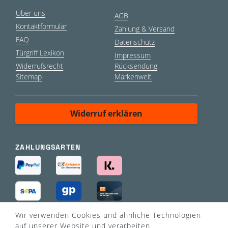
Über uns
AGB
Kontaktformular
Zahlung & Versand
FAQ
Datenschutz
Türgriff Lexikon
Impressum
Widerrufsrecht
Rücksendung
Sitemap
Markenwelt
Widerruf erklären
ZAHLUNGSARTEN
Wir verwenden Cookies und ähnliche Technologien
VERSANDART
auf unserer Website und verarbeiten