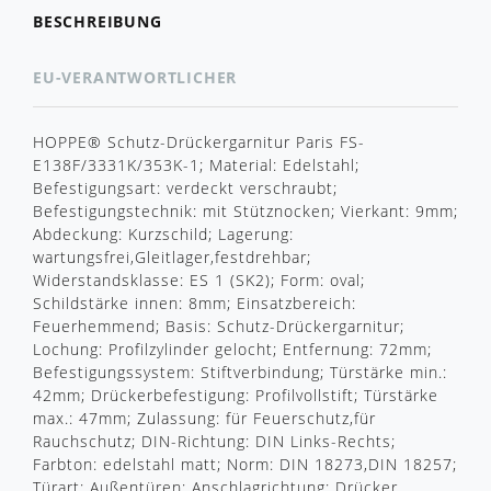
BESCHREIBUNG
EU-VERANTWORTLICHER
HOPPE® Schutz-Drückergarnitur Paris FS-
E138F/3331K/353K-1; Material: Edelstahl;
Befestigungsart: verdeckt verschraubt;
Befestigungstechnik: mit Stütznocken; Vierkant: 9mm;
Abdeckung: Kurzschild; Lagerung:
wartungsfrei,Gleitlager,festdrehbar;
Widerstandsklasse: ES 1 (SK2); Form: oval;
Schildstärke innen: 8mm; Einsatzbereich:
Feuerhemmend; Basis: Schutz-Drückergarnitur;
Lochung: Profilzylinder gelocht; Entfernung: 72mm;
Befestigungssystem: Stiftverbindung; Türstärke min.:
42mm; Drückerbefestigung: Profilvollstift; Türstärke
max.: 47mm; Zulassung: für Feuerschutz,für
Rauchschutz; DIN-Richtung: DIN Links-Rechts;
Farbton: edelstahl matt; Norm: DIN 18273,DIN 18257;
Türart: Außentüren; Anschlagrichtung: Drücker