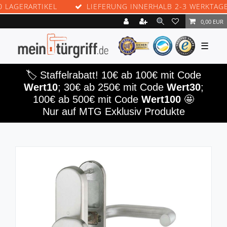
GERARTIKEL
LIEFERUNG INNERHALB 2-3 WERKTAGEN
0,00 EUR
☰
🏷️ Staffelrabatt! 10€ ab 100€ mit Code
Wert10
; 30€ ab 250€ mit Code
Wert30
;
100€ ab 500€ mit Code
Wert100
🤩
Nur auf MTG Exklusiv Produkte