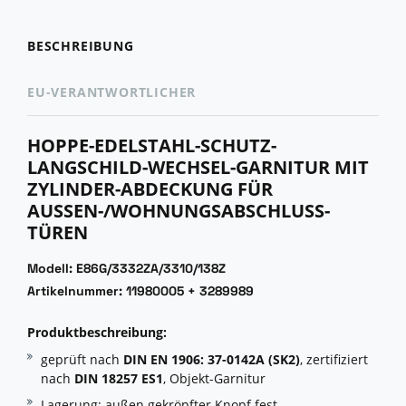
BESCHREIBUNG
EU-VERANTWORTLICHER
HOPPE-EDELSTAHL-SCHUTZ-
LANGSCHILD-WECHSEL-GARNITUR MIT
ZYLINDER-ABDECKUNG FÜR
AUSSEN-/WOHNUNGSABSCHLUSS-T
ÜREN
Modell: E86G/3332ZA/3310/138Z
Artikelnummer: 11980005 + 3289989
Produktbeschreibung:
geprüft nach
DIN EN 1906: 37-0142A (SK2)
, zertifiziert
nach
DIN 18257 ES1
, Objekt-Garnitur
Lagerung: außen gekröpfter Knopf fest,