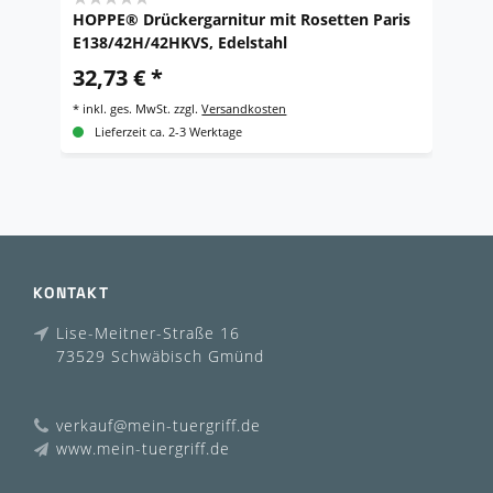
HOPPE® Drückergarnitur mit Rosetten Paris
H
E138/42H/42HKVS, Edelstahl
S
E
32,73 € *
Ed
1
*
inkl. ges. MwSt.
zzgl.
Versandkosten
*
i
Lieferzeit ca. 2-3 Werktage
KONTAKT
Lise-Meitner-Straße 16
73529 Schwäbisch Gmünd
verkauf@mein-tuergriff.de
www.mein-tuergriff.de