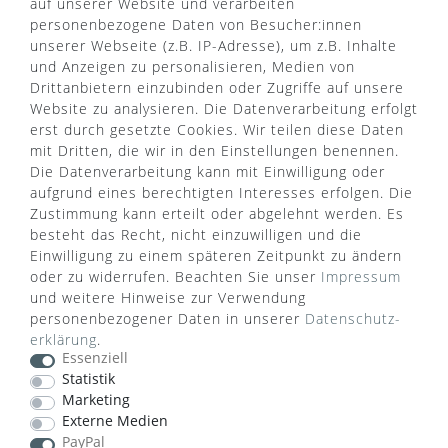
Über uns
auf unserer Website und verarbeiten
AGB
personenbezogene Daten von Besucher:innen
Kontaktformular
Zahlung & Versand
unserer Webseite (z.B. IP-Adresse), um z.B. Inhalte
FAQ
Datenschutz
und Anzeigen zu personalisieren, Medien von
Türgriff Lexikon
Impressum
Drittanbietern einzubinden oder Zugriffe auf unsere
Widerrufsrecht
Rücksendung
Website zu analysieren. Die Datenverarbeitung erfolgt
Sitemap
Markenwelt
erst durch gesetzte Cookies. Wir teilen diese Daten
mit Dritten, die wir in den Einstellungen benennen.
Die Datenverarbeitung kann mit Einwilligung oder
aufgrund eines berechtigten Interesses erfolgen. Die
Widerruf erklären
Zustimmung kann erteilt oder abgelehnt werden. Es
besteht das Recht, nicht einzuwilligen und die
Einwilligung zu einem späteren Zeitpunkt zu ändern
ZAHLUNGSARTEN
oder zu widerrufen. Beachten Sie unser
Impressum
und weitere Hinweise zur Verwendung
personenbezogener Daten in unserer
Daten­schutz­
erklärung
.
Essenziell
Statistik
Marketing
VERSANDART
Externe Medien
PayPal