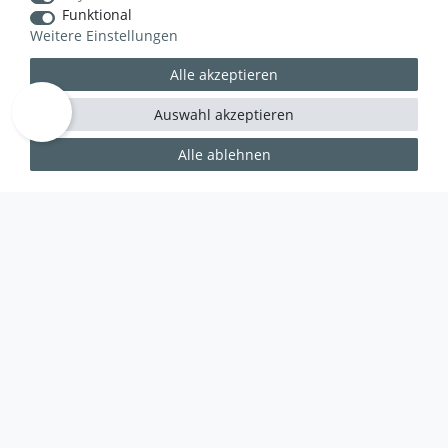
Funktional
Weitere Einstellungen
Alle akzeptieren
Auswahl akzeptieren
Alle ablehnen
WUSSTEN SIE SCHON?
Das Käufersiegel des Händlerbunds garantiert Ihnen
100%.-ige Zahlungssicherheit, größtmöglichen
Datenschutz und Geld-zurück-Garantie bei Nicht-
oder Falschlieferung.