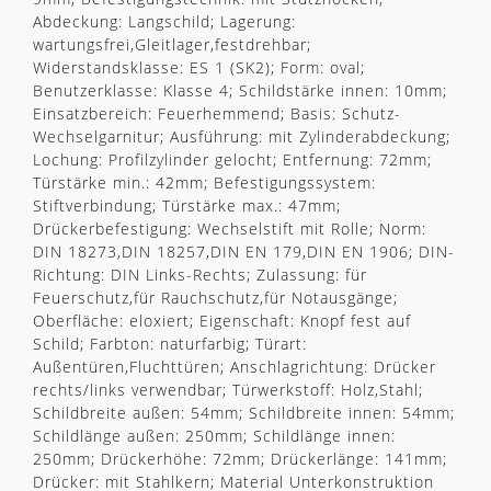
Abdeckung: Langschild; Lagerung:
wartungsfrei,Gleitlager,festdrehbar;
Widerstandsklasse: ES 1 (SK2); Form: oval;
Benutzerklasse: Klasse 4; Schildstärke innen: 10mm;
Einsatzbereich: Feuerhemmend; Basis: Schutz-
Wechselgarnitur; Ausführung: mit Zylinderabdeckung;
Lochung: Profilzylinder gelocht; Entfernung: 72mm;
Türstärke min.: 42mm; Befestigungssystem:
Stiftverbindung; Türstärke max.: 47mm;
Drückerbefestigung: Wechselstift mit Rolle; Norm:
DIN 18273,DIN 18257,DIN EN 179,DIN EN 1906; DIN-
Richtung: DIN Links-Rechts; Zulassung: für
Feuerschutz,für Rauchschutz,für Notausgänge;
Oberfläche: eloxiert; Eigenschaft: Knopf fest auf
Schild; Farbton: naturfarbig; Türart:
Außentüren,Fluchttüren; Anschlagrichtung: Drücker
rechts/links verwendbar; Türwerkstoff: Holz,Stahl;
Schildbreite außen: 54mm; Schildbreite innen: 54mm;
Schildlänge außen: 250mm; Schildlänge innen:
250mm; Drückerhöhe: 72mm; Drückerlänge: 141mm;
Drücker: mit Stahlkern; Material Unterkonstruktion