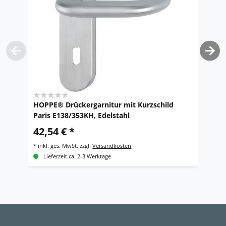
HOPPE® Drückergarnitur mit Kurzschild
H
Paris E138/353KH, Edelstahl
L
Ed
42,54 € *
1
*
inkl. ges. MwSt.
zzgl.
Versandkosten
*
i
Lieferzeit ca. 2-3 Werktage