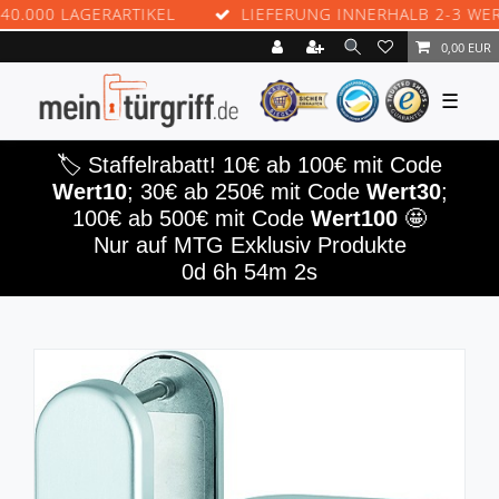
000 LAGERARTIKEL
LIEFERUNG INNERHALB 2-3 WERKTA
0,00 EUR
☰
🏷️ Staffelrabatt! 10€ ab 100€ mit Code
Wert10
; 30€ ab 250€ mit Code
Wert30
;
100€ ab 500€ mit Code
Wert100
🤩
Nur auf MTG Exklusiv Produkte
0d 6h 54m 2s