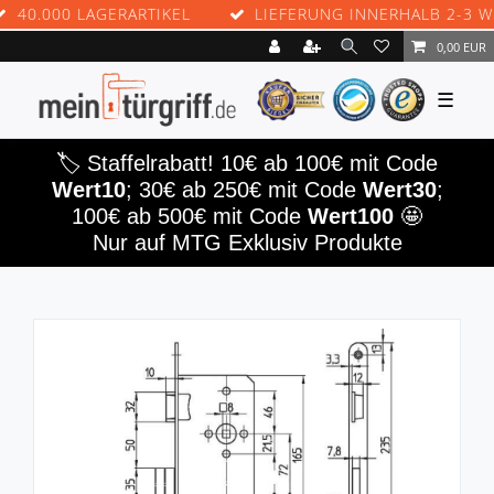
.000 LAGERARTIKEL
LIEFERUNG INNERHALB 2-3 WERK
0,00 EUR
☰
🏷️ Staffelrabatt! 10€ ab 100€ mit Code
Wert10
; 30€ ab 250€ mit Code
Wert30
;
100€ ab 500€ mit Code
Wert100
🤩
Nur auf MTG Exklusiv Produkte