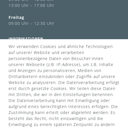
13:00 Uhr – 17:00 Uhr
Freitag
09:00 Uhr – 12:30 Uhr
INFORMATIONEN
Wir verwenden Cookies und ähnliche Technologien
Über uns
AGB
auf unserer Website und verarbeiten
Kontaktformular
Zahlung & Versand
personenbezogene Daten von Besucher:innen
FAQ
unserer Webseite (z.B. IP-Adresse), um z.B. Inhalte
Datenschutz
und Anzeigen zu personalisieren, Medien von
Türgriff Lexikon
Impressum
Drittanbietern einzubinden oder Zugriffe auf unsere
Widerrufsrecht
Rücksendung
Website zu analysieren. Die Datenverarbeitung erfolgt
Sitemap
Markenwelt
erst durch gesetzte Cookies. Wir teilen diese Daten
mit Dritten, die wir in den Einstellungen benennen.
Die Datenverarbeitung kann mit Einwilligung oder
Widerruf erklären
aufgrund eines berechtigten Interesses erfolgen. Die
Zustimmung kann erteilt oder abgelehnt werden. Es
besteht das Recht, nicht einzuwilligen und die
ZAHLUNGSARTEN
Einwilligung zu einem späteren Zeitpunkt zu ändern