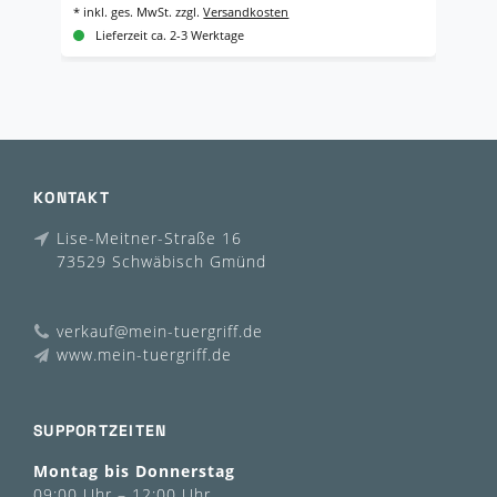
*
inkl. ges. MwSt.
zzgl.
Versandkosten
*
i
Lieferzeit ca. 2-3 Werktage
KONTAKT
Lise-Meitner-Straße 16
73529 Schwäbisch Gmünd
verkauf@mein-tuergriff.de
www.mein-tuergriff.de
SUPPORTZEITEN
Montag bis Donnerstag
09:00 Uhr – 12:00 Uhr