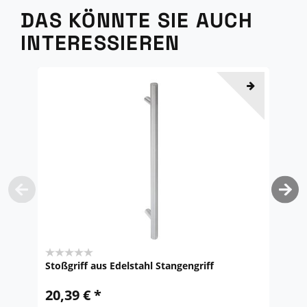
DAS KÖNNTE SIE AUCH
INTERESSIEREN
Stoßgriff aus Edelstahl Stangengriff
O
D
20,39 € *
9