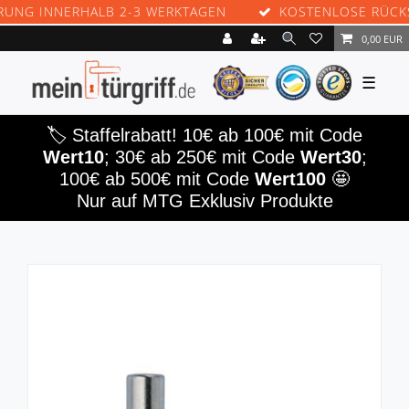
G INNERHALB 2-3 WERKTAGEN
KOSTENLOSE RÜCKSE
0,00 EUR
☰
🏷️ Staffelrabatt! 10€ ab 100€ mit Code
Wert10
; 30€ ab 250€ mit Code
Wert30
;
100€ ab 500€ mit Code
Wert100
🤩
Nur auf MTG Exklusiv Produkte