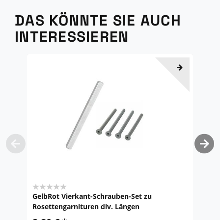
DAS KÖNNTE SIE AUCH
INTERESSIEREN
GelbRot Vierkant-Schrauben-Set zu
Fl
Rosettengarnituren div. Längen
W