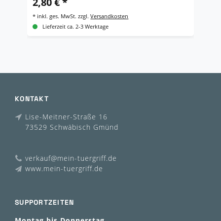
2,80 € *
2
*
inkl. ges. MwSt.
zzgl.
Versandkosten
*
i
Lieferzeit ca. 2-3 Werktage
KONTAKT
Lise-Meitner-Straße 16
73529 Schwäbisch Gmünd
verkauf@mein-tuergriff.de
www.mein-tuergriff.de
SUPPORTZEITEN
Montag bis Donnerstag