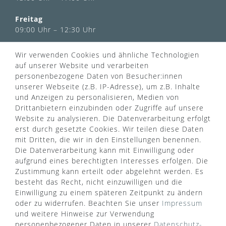
Freitag
09:00 Uhr – 12:30 Uhr
Wir verwenden Cookies und ähnliche Technologien
INFORMATIONEN
auf unserer Website und verarbeiten
Über uns
personenbezogene Daten von Besucher:innen
AGB
unserer Webseite (z.B. IP-Adresse), um z.B. Inhalte
Kontaktformular
Zahlung & Versand
und Anzeigen zu personalisieren, Medien von
FAQ
Datenschutz
Drittanbietern einzubinden oder Zugriffe auf unsere
Türgriff Lexikon
Impressum
Website zu analysieren. Die Datenverarbeitung erfolgt
Widerrufsrecht
Rücksendung
erst durch gesetzte Cookies. Wir teilen diese Daten
Sitemap
Markenwelt
mit Dritten, die wir in den Einstellungen benennen.
Die Datenverarbeitung kann mit Einwilligung oder
aufgrund eines berechtigten Interesses erfolgen. Die
Zustimmung kann erteilt oder abgelehnt werden. Es
Widerruf erklären
besteht das Recht, nicht einzuwilligen und die
Einwilligung zu einem späteren Zeitpunkt zu ändern
oder zu widerrufen. Beachten Sie unser
Impressum
ZAHLUNGSARTEN
und weitere Hinweise zur Verwendung
personenbezogener Daten in unserer
Daten­schutz­