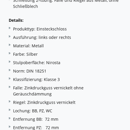
Schließung 2–tourig. Falle und Riegel aus Metall, ohne
Schließblech
Details:
Produkttyp: Einsteckschloss
Ausführung: links oder rechts
Material: Metall
Farbe: Silber
Stulpoberfläche: Nirosta
Norm: DIN 18251
Klassifizierung: Klasse 3
Falle: Zinkdruckguss vernickelt ohne
Geräuschdämmung
Riegel: Zinkdruckguss vernickelt
Lochung: BB, PZ, WC
Entfernung BB: 72 mm
Entfernung PZ: 72 mm