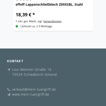
effeff Lappenschließblech Z09XSBL, Stahl
ef
18,39 € *
4
*
inkl. ges. MwSt.
zzgl.
Versandkosten
*
i
Lieferzeit ca. 2-3 Werktage
KONTAKT
Lise-Meitner-Straße 16
73529 Schwäbisch Gmünd
verkauf@mein-tuergriff.de
www.mein-tuergriff.de