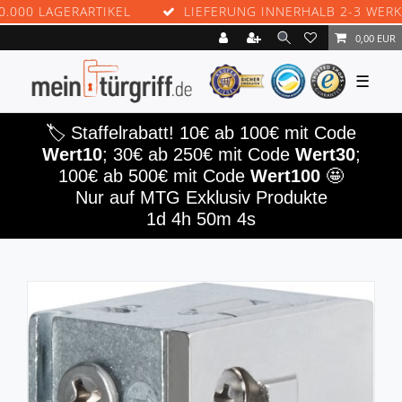
LAGERARTIKEL
LIEFERUNG INNERHALB 2-3 WERKTAGEN
0,00 EUR
☰
🏷️ Staffelrabatt! 10€ ab 100€ mit Code
Wert10
; 30€ ab 250€ mit Code
Wert30
;
100€ ab 500€ mit Code
Wert100
🤩
Nur auf MTG Exklusiv Produkte
1d 4h 50m 2s