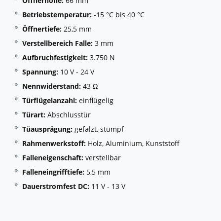
Öffnerhöhe:
66 mm
Betriebstemperatur:
-15 °C bis 40 °C
Öffnertiefe:
25,5 mm
Verstellbereich Falle:
3 mm
Aufbruchfestigkeit:
3.750 N
Spannung:
10 V - 24 V
Nennwiderstand:
43 Ω
Türflügelanzahl:
einflügelig
Türart:
Abschlusstür
Tüausprägung:
gefälzt, stumpf
Rahmenwerkstoff:
Holz, Aluminium, Kunststoff
Falleneigenschaft:
verstellbar
Falleneingrifftiefe:
5,5 mm
Dauerstromfest DC:
11 V - 13 V