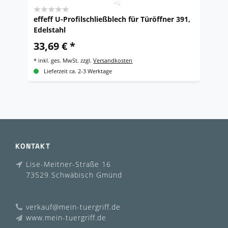
effeff U-Profilschließblech für Türöffner 391,
e
Edelstahl
4
33,69 € *
*
i
*
inkl. ges. MwSt.
zzgl.
Versandkosten
Lieferzeit ca. 2-3 Werktage
KONTAKT
Lise-Meitner-Straße 16
73529 Schwäbisch Gmünd
verkauf@mein-tuergriff.de
www.mein-tuergriff.de