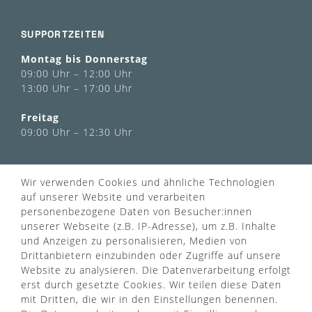
SUPPORTZEITEN
Montag bis Donnerstag
09:00 Uhr – 12:00 Uhr
13:00 Uhr – 17:00 Uhr
Freitag
09:00 Uhr – 12:30 Uhr
INFORMATIONEN
Wir verwenden Cookies und ähnliche Technologien
Über uns
auf unserer Website und verarbeiten
AGB
personenbezogene Daten von Besucher:innen
Kontaktformular
Zahlung & Versand
unserer Webseite (z.B. IP-Adresse), um z.B. Inhalte
FAQ
Datenschutz
und Anzeigen zu personalisieren, Medien von
Türgriff Lexikon
Impressum
Drittanbietern einzubinden oder Zugriffe auf unsere
Widerrufsrecht
Rücksendung
Website zu analysieren. Die Datenverarbeitung erfolgt
Sitemap
Markenwelt
erst durch gesetzte Cookies. Wir teilen diese Daten
mit Dritten, die wir in den Einstellungen benennen.