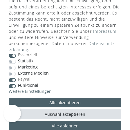
Die Datenverarbeitung kann mit Einwilligung oder
aufgrund eines berechtigten Interesses erfolgen. Die
Widerruf erklären
Zustimmung kann erteilt oder abgelehnt werden. Es
besteht das Recht, nicht einzuwilligen und die
Einwilligung zu einem späteren Zeitpunkt zu ändern
ZAHLUNGSARTEN
oder zu widerrufen. Beachten Sie unser
Impressum
und weitere Hinweise zur Verwendung
personenbezogener Daten in unserer
Daten­schutz­
erklärung
.
Essenziell
Statistik
Marketing
VERSANDART
Externe Medien
PayPal
Funktional
Weitere Einstellungen
Alle akzeptieren
Auswahl akzeptieren
Alle ablehnen