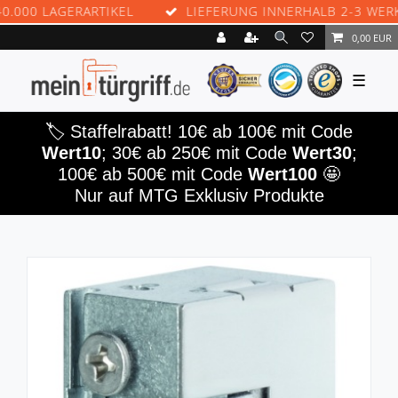
 LAGERARTIKEL
LIEFERUNG INNERHALB 2-3 WERKTAGE
0,00 EUR
☰
🏷️ Staffelrabatt! 10€ ab 100€ mit Code
Wert10
; 30€ ab 250€ mit Code
Wert30
;
100€ ab 500€ mit Code
Wert100
🤩
Nur auf MTG Exklusiv Produkte