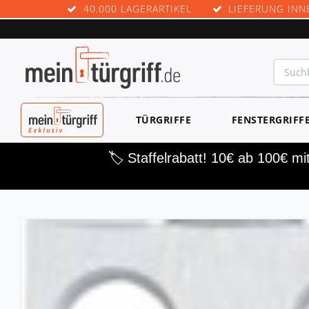
40.000 LAGERARTIKEL
LIEFERUNG INN
MEINTÜRGRIF
TÜRGRIFFE
FENSTERGRIFF
F EXKLUSIV
🏷️ Staffelrabatt! 10€ ab 100€ m