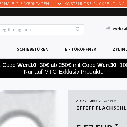
ERHALB 2-3 WERKTAGEN
KOSTENLOSE RÜCKSENDUNG
verkau
E
SCHIEBETÜREN
E - TÜRÖFFNER
ZYLIN
it Code
Wert10
; 30€ ab 250€ mit Code
Wert30
; 1
Nur auf MTG Exklusiv Produkte
Artikelnummer:
284950
EFFEFF FLACHSCHL
*