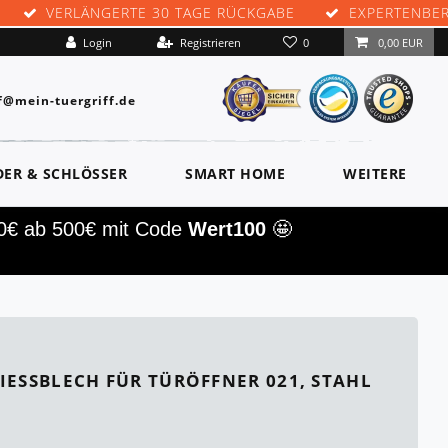
VERLÄNGERTE 30 TAGE RÜCKGABE
EXPERTENBE
0
Login
Registrieren
0,00 EUR
f@mein-tuergriff.de
DER & SCHLÖSSER
SMART HOME
WEITERE
00€ ab 500€ mit Code
Wert100
🤩
IESSBLECH FÜR TÜRÖFFNER 021, STAHL