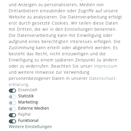
und Anzeigen zu personalisieren, Medien von
Drittanbietern einzubinden oder Zugriffe auf unsere
Website zu analysieren. Die Datenverarbeitung erfolgt
erst durch gesetzte Cookies. Wir teilen diese Daten
mit Dritten, die wir in den Einstellungen benennen.
Die Datenverarbeitung kann mit Einwilligung oder
aufgrund eines berechtigten Interesses erfolgen. Die
Zustimmung kann erteilt oder abgelehnt werden. Es
besteht das Recht, nicht einzuwilligen und die
Einwilligung zu einem späteren Zeitpunkt zu ändern
oder zu widerrufen. Beachten Sie unser
Impressum
WUSSTEN SIE SCHON?
und weitere Hinweise zur Verwendung
personenbezogener Daten in unserer
Daten­schutz­
Das Käufersiegel des Händlerbunds garantiert Ihnen
erklärung
.
100%.-ige Zahlungssicherheit, größtmöglichen
Essenziell
Datenschutz und Geld-zurück-Garantie bei Nicht-
Statistik
oder Falschlieferung.
Marketing
Externe Medien
PayPal
Funktional
Weitere Einstellungen