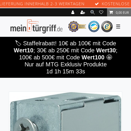
RUNG INNERHALB 2-3 WERKTAGEN
KOSTENLOSE RÜCK
0,00 EUR
☰
🏷️ Staffelrabatt! 10€ ab 100€ mit Code
Wert10
; 30€ ab 250€ mit Code
Wert30
;
100€ ab 500€ mit Code
Wert100
🤩
Nur auf MTG Exklusiv Produkte
1d 1h 15m 33s