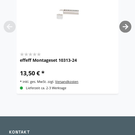
effeff Montageset 10313-24
e
13,50 € *
1
*
inkl. ges. MwSt.
zzgl.
Versandkosten
*
i
Lieferzeit ca. 2-3 Werktage
KONTAKT