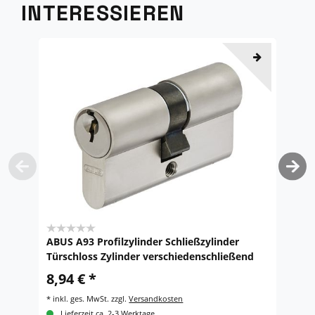
INTERESSIEREN
ABUS A93 Profilzylinder Schließzylinder
S
Türschloss Zylinder verschiedenschließend
3
8,94 € *
1
*
inkl. ges. MwSt.
zzgl.
Versandkosten
*
i
Lieferzeit ca. 2-3 Werktage