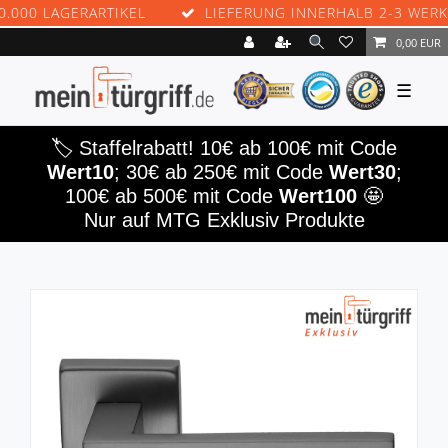
0 LAGERARTIKEL
LIEFERUNG INNERHALB 2-3 WERKTAG
0,00 EUR
☰
🏷️ Staffelrabatt! 10€ ab 100€ mit Code
Wert10
; 30€ ab 250€ mit Code
Wert30
;
100€ ab 500€ mit Code
Wert100
🤩
Nur auf MTG Exklusiv Produkte