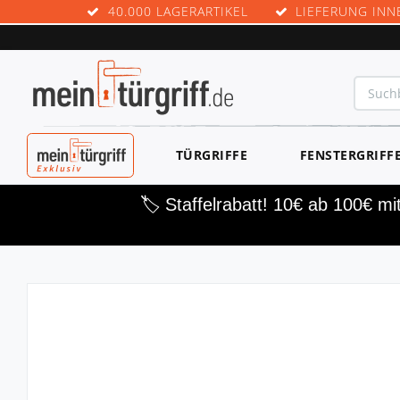
40.000 LAGERARTIKEL
LIEFERUNG INN
MEINTÜRGRIF
TÜRGRIFFE
FENSTERGRIFF
F EXKLUSIV
🏷️ Staffelrabatt! 10€ ab 100€ m