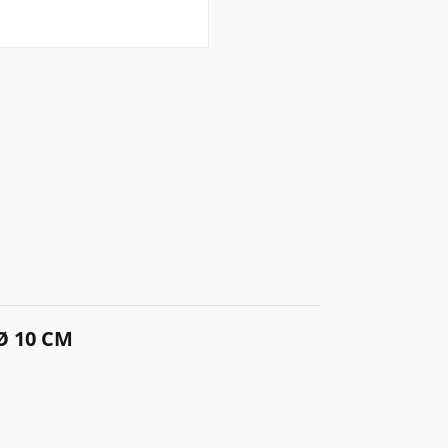
R
Ø 10 CM