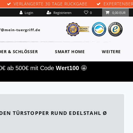
VERLÄNGERTE 30 TAGE RÜCKGABE
EXPERTENBE
0
Login
Registrieren
0,00 EUR
f@mein-tuergriff.de
DER & SCHLÖSSER
SMART HOME
WEITERE
00€ ab 500€ mit Code
Wert100
🤩
DEN TÜRSTOPPER RUND EDELSTAHL Ø