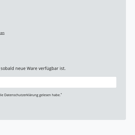
ten
 sobald neue Ware verfügbar ist.
*
die
Daten­schutz­erklärung
gelesen habe.