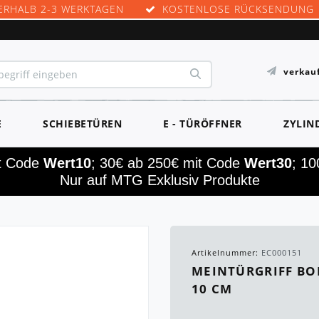
ERHALB 2-3 WERKTAGEN
KOSTENLOSE RÜCKSENDUNG
verkau
E
SCHIEBETÜREN
E - TÜRÖFFNER
ZYLIN
it Code
Wert10
; 30€ ab 250€ mit Code
Wert30
; 1
Nur auf MTG Exklusiv Produkte
Artikelnummer:
EC000151
MEINTÜRGRIFF BO
10 CM