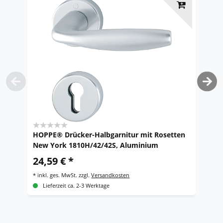
HOPPE® Drücker-Halbgarnitur mit Rosetten
H
New York 1810H/42/42S, Aluminium
F
24,59 € *
2
*
inkl. ges. MwSt.
zzgl.
Versandkosten
*
i
Lieferzeit ca. 2-3 Werktage