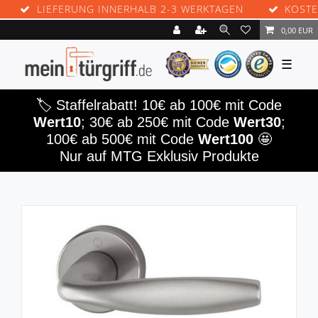
LIEFERUNG INNERHALB 2-3 WERKTAGEN
KOSTENLO
0,00 EUR
☰
🏷️ Staffelrabatt! 10€ ab 100€ mit Code
Wert10
; 30€ ab 250€ mit Code
Wert30
;
100€ ab 500€ mit Code
Wert100
🤩
Nur auf MTG Exklusiv Produkte