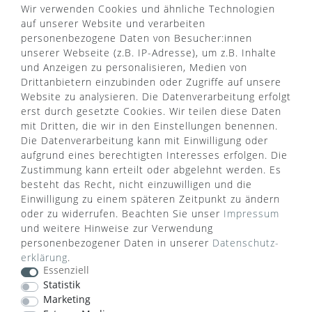
Wir verwenden Cookies und ähnliche Technologien
VERSANDART
auf unserer Website und verarbeiten
personenbezogene Daten von Besucher:innen
unserer Webseite (z.B. IP-Adresse), um z.B. Inhalte
und Anzeigen zu personalisieren, Medien von
Drittanbietern einzubinden oder Zugriffe auf unsere
Website zu analysieren. Die Datenverarbeitung erfolgt
erst durch gesetzte Cookies. Wir teilen diese Daten
mit Dritten, die wir in den Einstellungen benennen.
Die Datenverarbeitung kann mit Einwilligung oder
aufgrund eines berechtigten Interesses erfolgen. Die
Zustimmung kann erteilt oder abgelehnt werden. Es
besteht das Recht, nicht einzuwilligen und die
Einwilligung zu einem späteren Zeitpunkt zu ändern
oder zu widerrufen. Beachten Sie unser
Impressum
WUSSTEN SIE SCHON?
und weitere Hinweise zur Verwendung
personenbezogener Daten in unserer
Daten­schutz­
Das Käufersiegel des Händlerbunds garantiert Ihnen
erklärung
.
100%.-ige Zahlungssicherheit, größtmöglichen
Essenziell
Datenschutz und Geld-zurück-Garantie bei Nicht-
Statistik
oder Falschlieferung.
Marketing