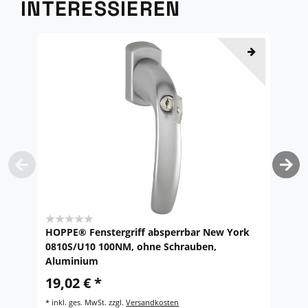
INTERESSIEREN
HOPPE® Fenstergriff absperrbar New York
H
0810S/U10 100NM, ohne Schrauben,
A
Aluminium
9
19,02 € *
*
i
*
inkl. ges. MwSt.
zzgl.
Versandkosten