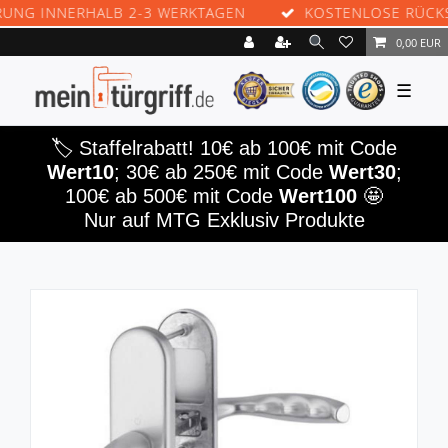
G INNERHALB 2-3 WERKTAGEN
KOSTENLOSE RÜCKSEN
0,00 EUR
☰
🏷️ Staffelrabatt! 10€ ab 100€ mit Code
Wert10
; 30€ ab 250€ mit Code
Wert30
;
100€ ab 500€ mit Code
Wert100
🤩
Nur auf MTG Exklusiv Produkte