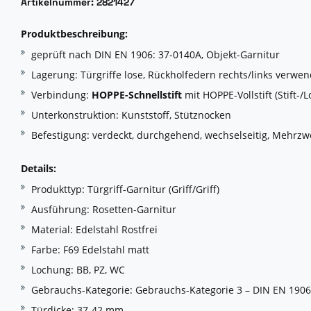
Artikelnummer: 2821427
Produktbeschreibung:
geprüft nach DIN EN 1906: 37-0140A, Objekt-Garnitur
Lagerung: Türgriffe lose, Rückholfedern rechts/links verwen
Verbindung:
HOPPE-Schnellstift
mit HOPPE-Vollstift (Stift-/L
Unterkonstruktion: Kunststoff, Stütznocken
Befestigung: verdeckt, durchgehend, wechselseitig, Mehrz
Details:
Produkttyp: Türgriff-Garnitur (Griff/Griff)
Ausführung: Rosetten-Garnitur
Material: Edelstahl Rostfrei
Farbe: F69 Edelstahl matt
Lochung: BB, PZ, WC
Gebrauchs-Kategorie: Gebrauchs-Kategorie 3 – DIN EN 1906
Türdicke: 37-42 mm