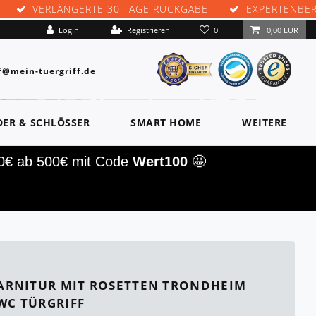
VERLÄNGERTE 30 TAGE RÜCKGABE
EXPERTENBE
0
Login
Registrieren
0,00 EUR
f@mein-tuergriff.de
DER & SCHLÖSSER
SMART HOME
WEITERE
00€ ab 500€ mit Code
Wert100
🤩
ARNITUR MIT ROSETTEN TRONDHEIM
WC TÜRGRIFF