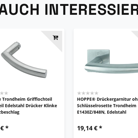
 AUCH INTERESSIE
 Trondheim Grifflochteil
HOPPE® Drückergarnitur o
il Edelstahl Drücker Klinke
Schlüsselrosette Trondheim
zbeschlag
E1430Z/848N, Edelstahl
 € *
19,14 € *