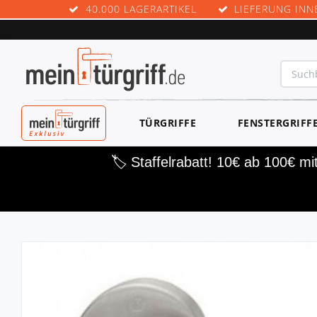
40.000 LAGERARTIKEL
LIEFERUNG INN
MEINTÜRGRIF
TÜRGRIFFE
FENSTERGRIFF
F EXKLUSIV
🏷️ Staffelrabatt! 10€ ab 100€ m