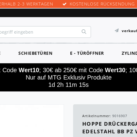
ERHALB 2-3 WERKTAGEN
KOSTENLOSE RÜCKSENDUNG
verkau
E
SCHIEBETÜREN
E - TÜRÖFFNER
ZYLIN
it Code
Wert10
; 30€ ab 250€ mit Code
Wert30
; 1
Nur auf MTG Exklusiv Produkte
1d 2h 11m 13s
Artikelnummer:
9016907
HOPPE DRÜCKERG
EDELSTAHL BB PZ 