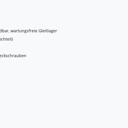
dbar, wartungsfreie Gleitlager
ochteil)
weckschrauben