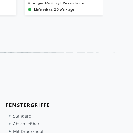
*
inkl. ges. MwSt.
zzgl.
Versandkosten
*
inkl. ges.
Lieferzeit ca. 2-3 Werktage
Lieferze
FENSTERGRIFFE
Standard
Abschließbar
Mit Druckknopf