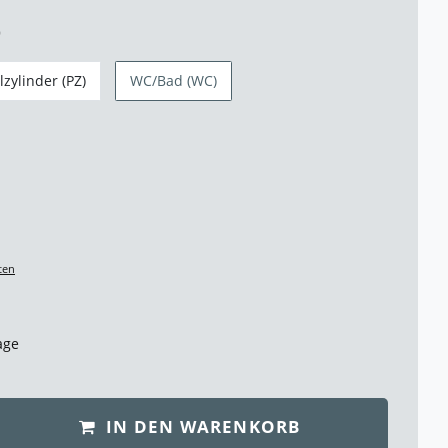
)
ilzylinder (PZ)
WC/Bad (WC)
ten
age
IN DEN WARENKORB