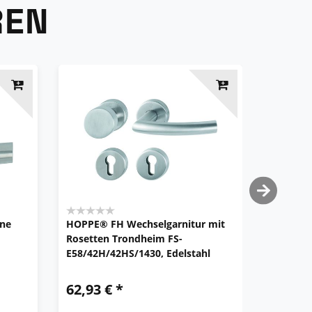
REN
hne
HOPPE® FH Wechselgarnitur mit
HOPPE S
Rosetten Trondheim FS-
Drückerg
E58/42H/42HS/1430, Edelstahl
E1430Z/
62,93 € *
82,44 