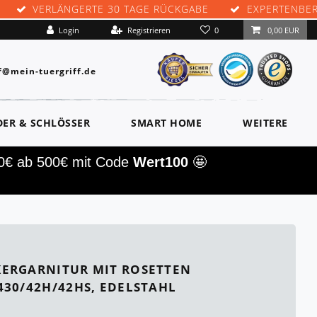
VERLÄNGERTE 30 TAGE RÜCKGABE
EXPERTENBE
0
Login
Registrieren
0,00 EUR
f@mein-tuergriff.de
DER & SCHLÖSSER
SMART HOME
WEITERE
00€ ab 500€ mit Code
Wert100
🤩
ERGARNITUR MIT ROSETTEN
430/42H/42HS, EDELSTAHL