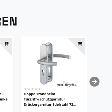
REN
il
Hoppe Trondheim
Hoppe S
linke
Türgriff-/Schutzgarnitur
ZA 8/72 
Drückergarnitur Edelstahl 72
Wechsel-
E1430Z ES1