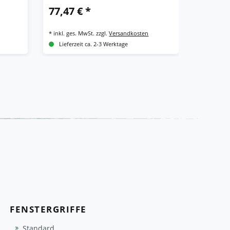
77,47 € *
89,43 
*
inkl. ges. MwSt.
zzgl.
Versandkosten
*
inkl. ges.
Lieferzeit ca. 2-3 Werktage
Lieferze
FENSTERGRIFFE
Standard