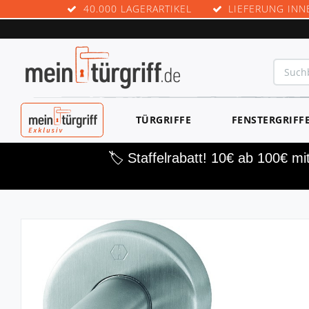
40.000 LAGERARTIKEL
LIEFERUNG INN
MEINTÜRGRIF
TÜRGRIFFE
FENSTERGRIFF
F EXKLUSIV
🏷️ Staffelrabatt! 10€ ab 100€ m