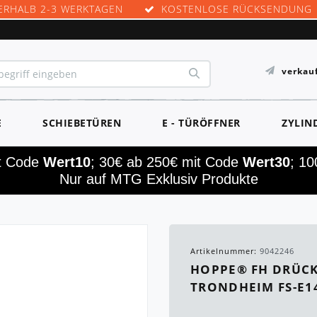
ERHALB 2-3 WERKTAGEN
KOSTENLOSE RÜCKSENDUNG
verkau
E
SCHIEBETÜREN
E - TÜRÖFFNER
ZYLIN
it Code
Wert10
; 30€ ab 250€ mit Code
Wert30
; 1
Nur auf MTG Exklusiv Produkte
Artikelnummer:
9042246
HOPPE® FH DRÜCK
TRONDHEIM FS-E1