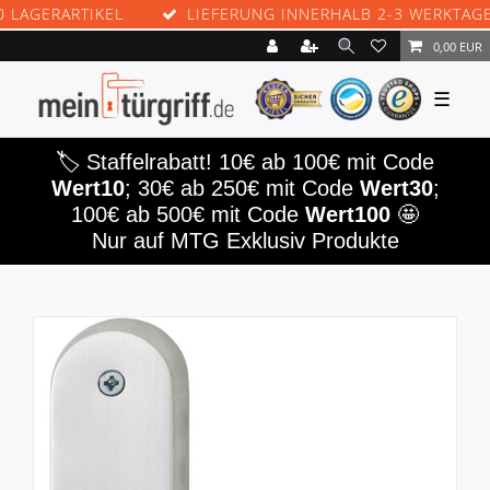
ERARTIKEL
LIEFERUNG INNERHALB 2-3 WERKTAGEN
0,00 EUR
☰
🏷️ Staffelrabatt! 10€ ab 100€ mit Code
Wert10
; 30€ ab 250€ mit Code
Wert30
;
100€ ab 500€ mit Code
Wert100
🤩
Nur auf MTG Exklusiv Produkte