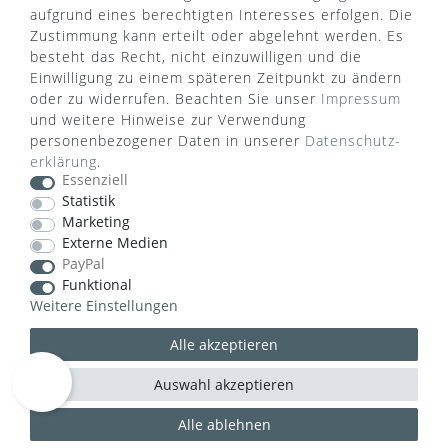
aufgrund eines berechtigten Interesses erfolgen. Die
Zustimmung kann erteilt oder abgelehnt werden. Es
besteht das Recht, nicht einzuwilligen und die
Einwilligung zu einem späteren Zeitpunkt zu ändern
oder zu widerrufen. Beachten Sie unser
Impressum
WUSSTEN SIE SCHON?
und weitere Hinweise zur Verwendung
personenbezogener Daten in unserer
Daten­schutz­
Das Käufersiegel des Händlerbunds garantiert Ihnen
erklärung
.
100%.-ige Zahlungssicherheit, größtmöglichen
Essenziell
Datenschutz und Geld-zurück-Garantie bei Nicht-
Statistik
oder Falschlieferung.
Marketing
Externe Medien
PayPal
Funktional
Weitere Einstellungen
Alle akzeptieren
Auswahl akzeptieren
Alle ablehnen