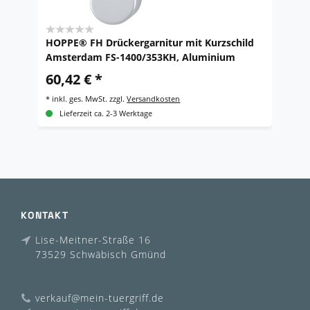
HOPPE® FH Drückergarnitur mit Kurzschild
H
Amsterdam FS-1400/353KH, Aluminium
T
Z
60,42 € *
9
*
inkl. ges. MwSt.
zzgl.
Versandkosten
*
i
Lieferzeit ca. 2-3 Werktage
KONTAKT
Lise-Meitner-Straße 16
73529 Schwäbisch Gmünd
verkauf@mein-tuergriff.de