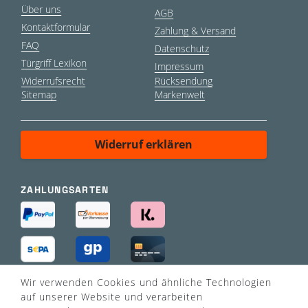
Über uns
AGB
Kontaktformular
Zahlung & Versand
FAQ
Datenschutz
Türgriff Lexikon
Impressum
Widerrufsrecht
Rücksendung
Sitemap
Markenwelt
Widerruf erklären
ZAHLUNGSARTEN
Wir verwenden Cookies und ähnliche Technologien
VERSANDART
auf unserer Website und verarbeiten