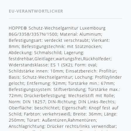
EU-VERANTWORTLICHER
HOPPE® Schutz-Wechselgarnitur Luxembourg
86G/3358/3357N/1500; Material: Aluminium;
Befestigungsart: verdeckt verschraubt; Vierkant:
8mm; Befestigungstechnik: mit Stütznocken;
Abdeckung: Schmalschild; Lagerung:
festdrehbar,Gleitlager,wartungsfrei,Rückholfeder;
Widerstandsklasse: ES 1 (SK2); Form: oval;
Schildstärke innen: 10mm; Einsatzbereich: Profiltür;
Basis: Schutz-Wechselgarnitur; Lochung: Profilzylinder
gelocht; Entfernung: 92mm; Türstärke min.: 67mm;
Befestigungssystem: Stiftverbindung; Türstärke max.:
72mm; Drückerbefestigung: Wechselstift mit Rolle;
Norm: DIN 18257; DIN-Richtung: DIN Links-Rechts;
Oberfläche: beschichtet; Eigenschaft: Knopf fest auf
Schild; Farbton: verkehrsweiß; Breite: 36mm; Länge:
250mm; Türart: Außentüren,Rahmentüren;
Anschlagrichtung: Drücker rechts/links verwendbar;