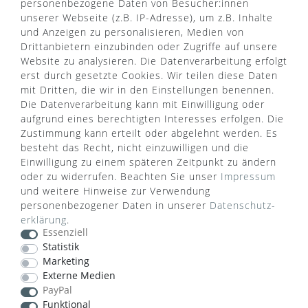
personenbezogene Daten von Besucher:innen
unserer Webseite (z.B. IP-Adresse), um z.B. Inhalte
und Anzeigen zu personalisieren, Medien von
Drittanbietern einzubinden oder Zugriffe auf unsere
Website zu analysieren. Die Datenverarbeitung erfolgt
erst durch gesetzte Cookies. Wir teilen diese Daten
mit Dritten, die wir in den Einstellungen benennen.
Die Datenverarbeitung kann mit Einwilligung oder
aufgrund eines berechtigten Interesses erfolgen. Die
Zustimmung kann erteilt oder abgelehnt werden. Es
besteht das Recht, nicht einzuwilligen und die
Einwilligung zu einem späteren Zeitpunkt zu ändern
oder zu widerrufen. Beachten Sie unser
Impressum
WUSSTEN SIE SCHON?
und weitere Hinweise zur Verwendung
personenbezogener Daten in unserer
Daten­schutz­
Das Käufersiegel des Händlerbunds garantiert Ihnen
erklärung
.
100%.-ige Zahlungssicherheit, größtmöglichen
Essenziell
Datenschutz und Geld-zurück-Garantie bei Nicht-
Statistik
oder Falschlieferung.
Marketing
Externe Medien
PayPal
Funktional