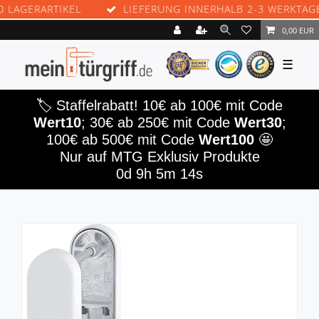
GERARTIKEL
LIEFERUNG INNERHALB 2-3 WERKTAGEN
0,00 EUR
☰
🏷️ Staffelrabatt! 10€ ab 100€ mit Code
Wert10
; 30€ ab 250€ mit Code
Wert30
;
100€ ab 500€ mit Code
Wert100
🤩
Nur auf MTG Exklusiv Produkte
0d 9h 5m 14s