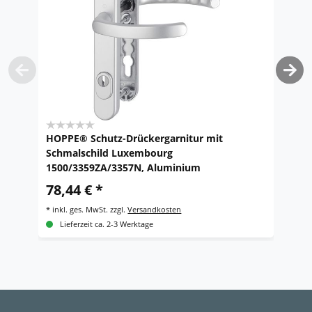
HOPPE® Schutz-Drückergarnitur mit
H
Schmalschild Luxembourg
L
1500/3359ZA/3357N, Aluminium
2
78,44 € *
*
i
*
inkl. ges. MwSt.
zzgl.
Versandkosten
Lieferzeit ca. 2-3 Werktage