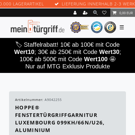
00 LAGERARTIKEL
LIEFERUNG INNERHALB 2-3 WERKTA
0,00 EUR
☰
🏷️ Staffelrabatt! 10€ ab 100€ mit Code
Wert10
; 30€ ab 250€ mit Code
Wert30
;
100€ ab 500€ mit Code
Wert100
🤩
Nur auf MTG Exklusiv Produkte
Artikelnummer:
A9042255
HOPPE®
FENSTERTÜRGRIFFGARNITUR
LUXEMBOURG 099KH/66N/U26,
ALUMINIUM