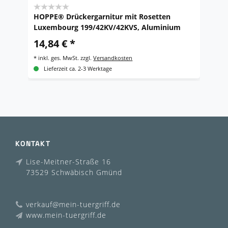
HOPPE® Drückergarnitur mit Rosetten
H
Luxembourg 199/42KV/42KVS, Aluminium
L
S
14,84 € *
3
*
inkl. ges. MwSt.
zzgl.
Versandkosten
*
i
Lieferzeit ca. 2-3 Werktage
KONTAKT
Lise-Meitner-Straße 16
73529 Schwäbisch Gmünd
verkauf@mein-tuergriff.de
www.mein-tuergriff.de