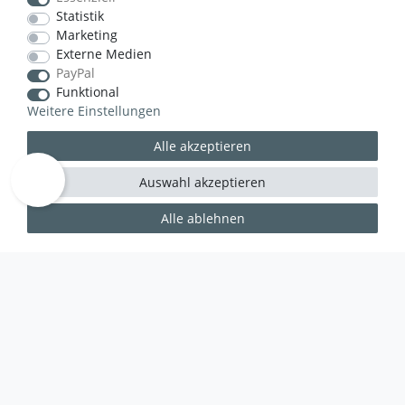
Statistik
Marketing
VERSANDART
Externe Medien
PayPal
Funktional
Weitere Einstellungen
Alle akzeptieren
Auswahl akzeptieren
Alle ablehnen
WUSSTEN SIE SCHON?
Das Käufersiegel des Händlerbunds garantiert Ihnen
100%.-ige Zahlungssicherheit, größtmöglichen
Datenschutz und Geld-zurück-Garantie bei Nicht-
oder Falschlieferung.