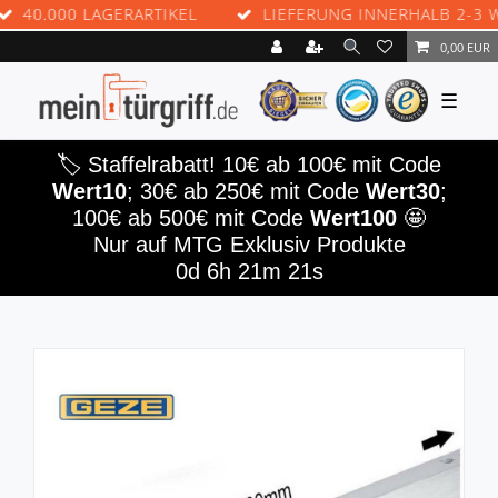
0.000 LAGERARTIKEL
LIEFERUNG INNERHALB 2-3 WERK
0,00 EUR
☰
🏷️ Staffelrabatt! 10€ ab 100€ mit Code
Wert10
; 30€ ab 250€ mit Code
Wert30
;
100€ ab 500€ mit Code
Wert100
🤩
Nur auf MTG Exklusiv Produkte
0d 6h 21m 21s