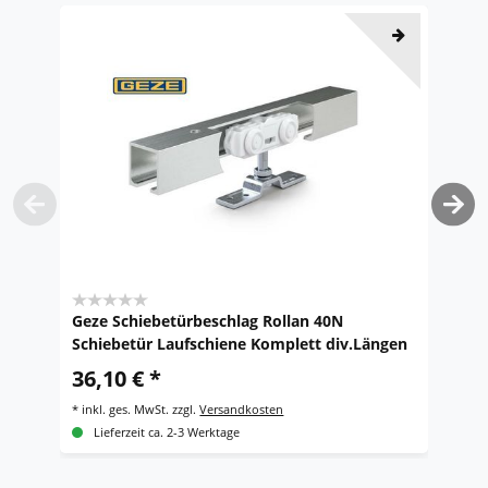
Geze Schiebetürbeschlag Rollan 40N
G
Schiebetür Laufschiene Komplett div.Längen
R
36,10 € *
UV
*
inkl. ges. MwSt.
zzgl.
Versandkosten
*
i
Lieferzeit ca. 2-3 Werktage