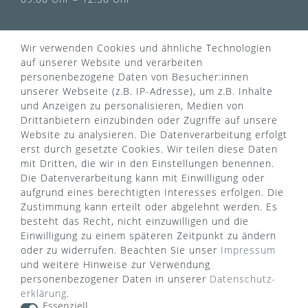
INFORMATIONEN
Wir verwenden Cookies und ähnliche Technologien
Über uns
auf unserer Website und verarbeiten
AGB
personenbezogene Daten von Besucher:innen
Kontaktformular
Zahlung & Versand
unserer Webseite (z.B. IP-Adresse), um z.B. Inhalte
FAQ
Datenschutz
und Anzeigen zu personalisieren, Medien von
Türgriff Lexikon
Impressum
Drittanbietern einzubinden oder Zugriffe auf unsere
Widerrufsrecht
Rücksendung
Website zu analysieren. Die Datenverarbeitung erfolgt
Sitemap
Markenwelt
erst durch gesetzte Cookies. Wir teilen diese Daten
mit Dritten, die wir in den Einstellungen benennen.
Die Datenverarbeitung kann mit Einwilligung oder
aufgrund eines berechtigten Interesses erfolgen. Die
Widerruf erklären
Zustimmung kann erteilt oder abgelehnt werden. Es
besteht das Recht, nicht einzuwilligen und die
Einwilligung zu einem späteren Zeitpunkt zu ändern
ZAHLUNGSARTEN
oder zu widerrufen. Beachten Sie unser
Impressum
und weitere Hinweise zur Verwendung
personenbezogener Daten in unserer
Daten­schutz­
erklärung
.
Essenziell