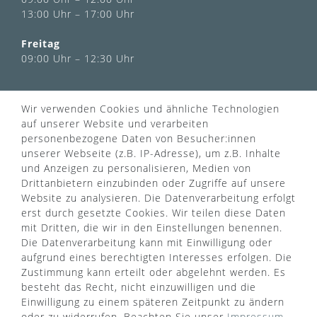
13:00 Uhr – 17:00 Uhr
Freitag
09:00 Uhr – 12:30 Uhr
INFORMATIONEN
Wir verwenden Cookies und ähnliche Technologien
Über uns
auf unserer Website und verarbeiten
AGB
personenbezogene Daten von Besucher:innen
Kontaktformular
Zahlung & Versand
unserer Webseite (z.B. IP-Adresse), um z.B. Inhalte
FAQ
Datenschutz
und Anzeigen zu personalisieren, Medien von
Türgriff Lexikon
Impressum
Drittanbietern einzubinden oder Zugriffe auf unsere
Widerrufsrecht
Rücksendung
Website zu analysieren. Die Datenverarbeitung erfolgt
Sitemap
Markenwelt
erst durch gesetzte Cookies. Wir teilen diese Daten
mit Dritten, die wir in den Einstellungen benennen.
Die Datenverarbeitung kann mit Einwilligung oder
aufgrund eines berechtigten Interesses erfolgen. Die
Widerruf erklären
Zustimmung kann erteilt oder abgelehnt werden. Es
besteht das Recht, nicht einzuwilligen und die
Einwilligung zu einem späteren Zeitpunkt zu ändern
ZAHLUNGSARTEN
oder zu widerrufen. Beachten Sie unser
Impressum