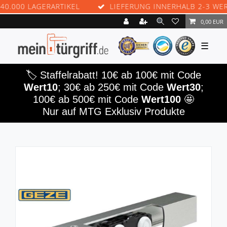
00 LAGERARTIKEL
LIEFERUNG INNERHALB 2-3 WERKTA
0,00 EUR
☰
🏷️ Staffelrabatt! 10€ ab 100€ mit Code
Wert10
; 30€ ab 250€ mit Code
Wert30
;
100€ ab 500€ mit Code
Wert100
🤩
Nur auf MTG Exklusiv Produkte