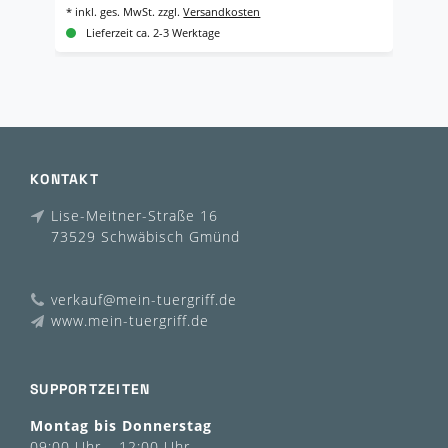
*
inkl. ges. MwSt.
zzgl.
Versandkosten
*
i
Lieferzeit ca. 2-3 Werktage
KONTAKT
Lise-Meitner-Straße 16
73529 Schwäbisch Gmünd
verkauf@mein-tuergriff.de
www.mein-tuergriff.de
SUPPORTZEITEN
Montag bis Donnerstag
09:00 Uhr – 12:00 Uhr