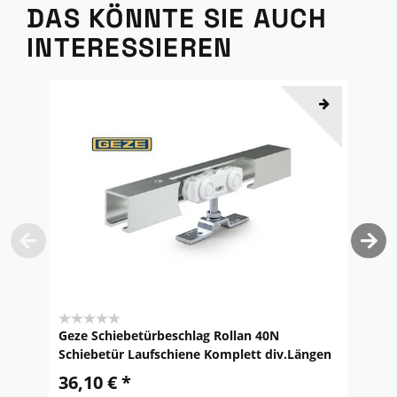
DAS KÖNNTE SIE AUCH
INTERESSIEREN
Geze Schiebetürbeschlag Rollan 40N
M
Schiebetür Laufschiene Komplett div.Längen
S
36,10 € *
UV