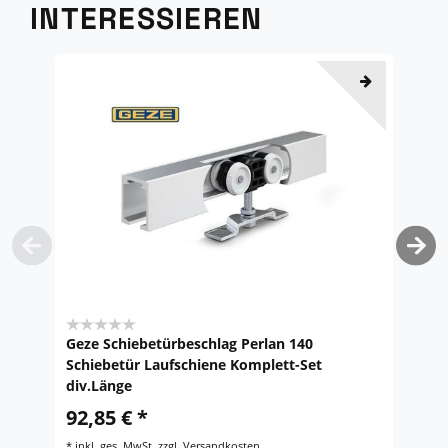
INTERESSIEREN
Geze Schiebetürbeschlag Perlan 140
G
Schiebetür Laufschiene Komplett-Set
L
div.Länge
2
92,85 € *
6
*
inkl. ges. MwSt.
zzgl.
Versandkosten
*
i