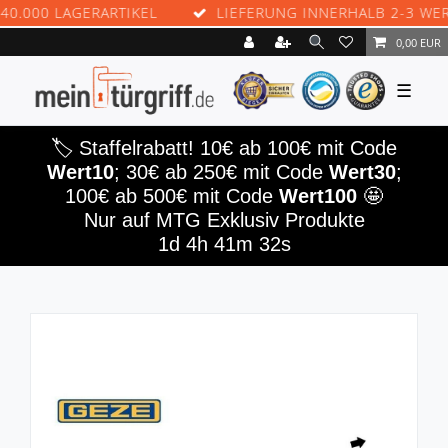
000 LAGERARTIKEL
LIEFERUNG INNERHALB 2-3 WERKT
0,00 EUR
☰
🏷️ Staffelrabatt! 10€ ab 100€ mit Code
Wert10
; 30€ ab 250€ mit Code
Wert30
;
100€ ab 500€ mit Code
Wert100
🤩
Nur auf MTG Exklusiv Produkte
1d 4h 41m 32s