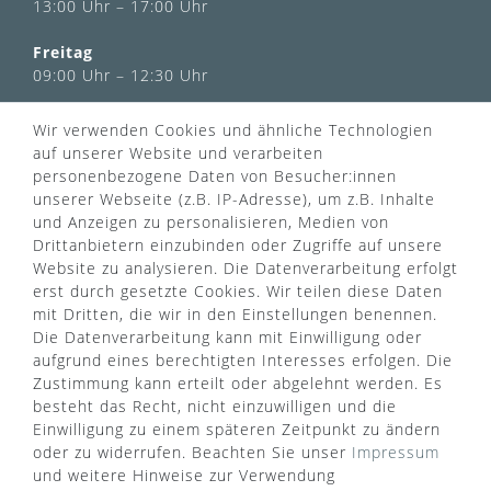
13:00 Uhr – 17:00 Uhr
Freitag
09:00 Uhr – 12:30 Uhr
Wir verwenden Cookies und ähnliche Technologien
INFORMATIONEN
auf unserer Website und verarbeiten
Über uns
personenbezogene Daten von Besucher:innen
AGB
unserer Webseite (z.B. IP-Adresse), um z.B. Inhalte
Kontaktformular
Zahlung & Versand
und Anzeigen zu personalisieren, Medien von
FAQ
Datenschutz
Drittanbietern einzubinden oder Zugriffe auf unsere
Türgriff Lexikon
Impressum
Website zu analysieren. Die Datenverarbeitung erfolgt
Widerrufsrecht
Rücksendung
erst durch gesetzte Cookies. Wir teilen diese Daten
Sitemap
Markenwelt
mit Dritten, die wir in den Einstellungen benennen.
Die Datenverarbeitung kann mit Einwilligung oder
aufgrund eines berechtigten Interesses erfolgen. Die
Zustimmung kann erteilt oder abgelehnt werden. Es
Widerruf erklären
besteht das Recht, nicht einzuwilligen und die
Einwilligung zu einem späteren Zeitpunkt zu ändern
oder zu widerrufen. Beachten Sie unser
Impressum
ZAHLUNGSARTEN
und weitere Hinweise zur Verwendung