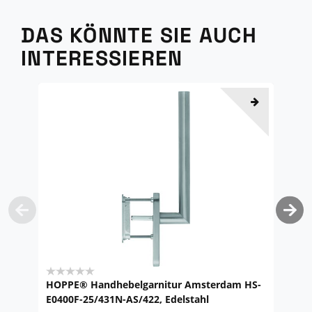
DAS KÖNNTE SIE AUCH
INTERESSIEREN
HOPPE® Handhebelgarnitur Amsterdam HS-
H
E0400F-25/431N-AS/422, Edelstahl
A