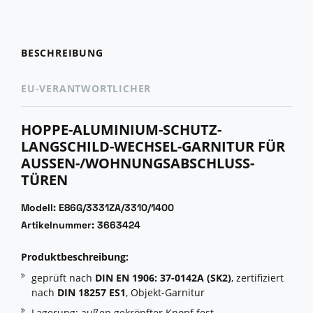
BESCHREIBUNG
EU-VERANTWORTLICHER
HOPPE-ALUMINIUM-SCHUTZ-
LANGSCHILD-WECHSEL-GARNITUR FÜR
AUSSEN-/WOHNUNGSABSCHLUSS-T
ÜREN
Modell: E86G/3331ZA/3310/1400
Artikelnummer: 3663424
Produktbeschreibung:
geprüft nach
DIN EN 1906: 37-0142A (SK2)
, zertifiziert
nach
DIN 18257 ES1
, Objekt-Garnitur
Lagerung: außen gekröpfter Knopf fest,