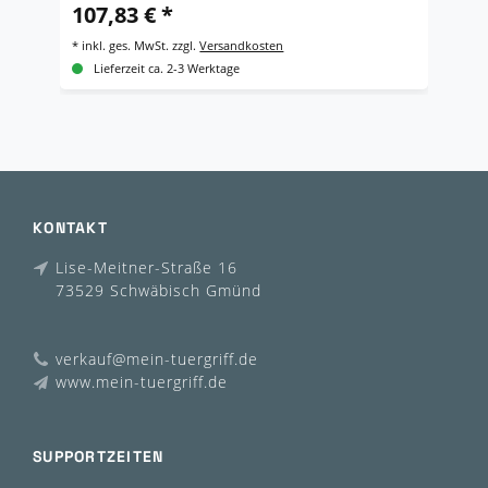
107,83 € *
4
*
inkl. ges. MwSt.
zzgl.
Versandkosten
*
i
Lieferzeit ca. 2-3 Werktage
KONTAKT
Lise-Meitner-Straße 16
73529 Schwäbisch Gmünd
verkauf@mein-tuergriff.de
www.mein-tuergriff.de
SUPPORTZEITEN