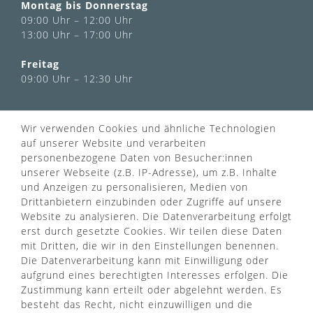
Montag bis Donnerstag
09:00 Uhr – 12:00 Uhr
13:00 Uhr – 17:00 Uhr
Freitag
09:00 Uhr – 12:30 Uhr
INFORMATIONEN
Wir verwenden Cookies und ähnliche Technologien
Über uns
auf unserer Website und verarbeiten
AGB
personenbezogene Daten von Besucher:innen
Kontaktformular
Zahlung & Versand
unserer Webseite (z.B. IP-Adresse), um z.B. Inhalte
FAQ
Datenschutz
und Anzeigen zu personalisieren, Medien von
Türgriff Lexikon
Impressum
Drittanbietern einzubinden oder Zugriffe auf unsere
Widerrufsrecht
Rücksendung
Website zu analysieren. Die Datenverarbeitung erfolgt
Sitemap
Markenwelt
erst durch gesetzte Cookies. Wir teilen diese Daten
mit Dritten, die wir in den Einstellungen benennen.
Die Datenverarbeitung kann mit Einwilligung oder
aufgrund eines berechtigten Interesses erfolgen. Die
Widerruf erklären
Zustimmung kann erteilt oder abgelehnt werden. Es
besteht das Recht, nicht einzuwilligen und die