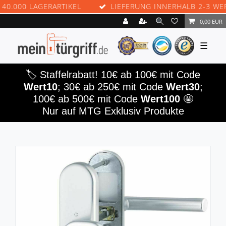
000 LAGERARTIKEL
LIEFERUNG INNERHALB 2-3 WERKT
0,00 EUR
☰
🏷️ Staffelrabatt! 10€ ab 100€ mit Code
Wert10
; 30€ ab 250€ mit Code
Wert30
;
100€ ab 500€ mit Code
Wert100
🤩
Nur auf MTG Exklusiv Produkte