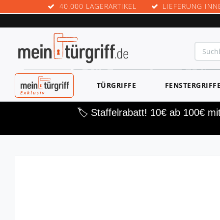
40.000 LAGERARTIKEL
LIEFERUNG INN
MEINTÜRGRIF
TÜRGRIFFE
FENSTERGRIFF
F EXKLUSIV
🏷️ Staffelrabatt! 10€ ab 100€ m