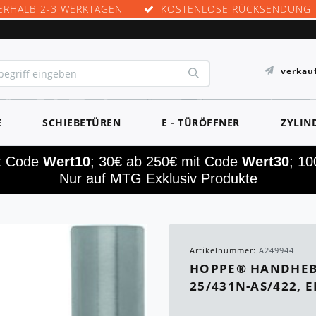
ERHALB 2-3 WERKTAGEN
KOSTENLOSE RÜCKSENDUNG
verkau
E
SCHIEBETÜREN
E - TÜRÖFFNER
ZYLIN
it Code
Wert10
; 30€ ab 250€ mit Code
Wert30
; 1
Nur auf MTG Exklusiv Produkte
Artikelnummer:
A249944
HOPPE® HANDHEB
25/431N-AS/422, 