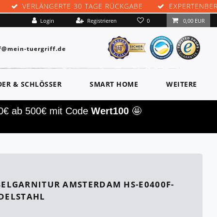
VERLÄNGERTE 30 TAGE RÜCKGABE
EXPERTENBE
0
Login
Registrieren
0,00 EUR
f@mein-tuergriff.de
DER & SCHLÖSSER
SMART HOME
WEITERE
00€ ab 500€ mit Code
Wert100
🤩
ELGARNITUR AMSTERDAM HS-E0400F-
EDELSTAHL