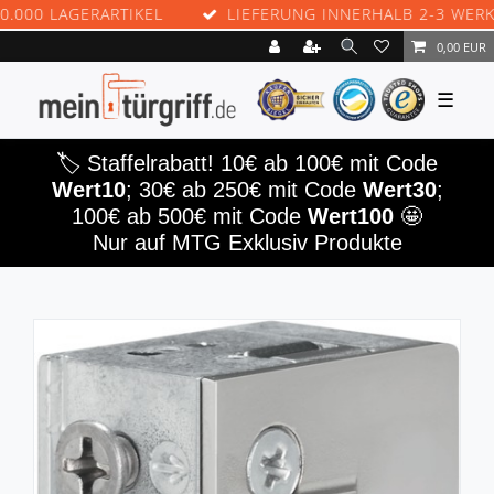
 LAGERARTIKEL
LIEFERUNG INNERHALB 2-3 WERKTAGE
0,00 EUR
☰
🏷️ Staffelrabatt! 10€ ab 100€ mit Code
Wert10
; 30€ ab 250€ mit Code
Wert30
;
100€ ab 500€ mit Code
Wert100
🤩
Nur auf MTG Exklusiv Produkte