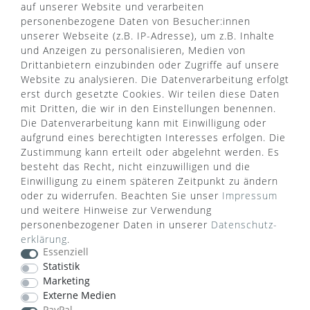
AGB
auf unserer Website und verarbeiten
Kontaktformular
Zahlung & Versand
personenbezogene Daten von Besucher:innen
FAQ
unserer Webseite (z.B. IP-Adresse), um z.B. Inhalte
Datenschutz
und Anzeigen zu personalisieren, Medien von
Türgriff Lexikon
Impressum
Drittanbietern einzubinden oder Zugriffe auf unsere
Widerrufsrecht
Rücksendung
Website zu analysieren. Die Datenverarbeitung erfolgt
Sitemap
Markenwelt
erst durch gesetzte Cookies. Wir teilen diese Daten
mit Dritten, die wir in den Einstellungen benennen.
Die Datenverarbeitung kann mit Einwilligung oder
Widerruf erklären
aufgrund eines berechtigten Interesses erfolgen. Die
Zustimmung kann erteilt oder abgelehnt werden. Es
besteht das Recht, nicht einzuwilligen und die
ZAHLUNGSARTEN
Einwilligung zu einem späteren Zeitpunkt zu ändern
oder zu widerrufen. Beachten Sie unser
Impressum
und weitere Hinweise zur Verwendung
personenbezogener Daten in unserer
Daten­schutz­
erklärung
.
Essenziell
Statistik
VERSANDART
Marketing
Externe Medien
PayPal