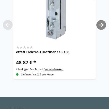
effeff Elektro-Türöffner 118.130
e
48,87 € *
4
*
inkl. ges. MwSt.
zzgl.
Versandkosten
*
i
Lieferzeit ca. 2-3 Werktage