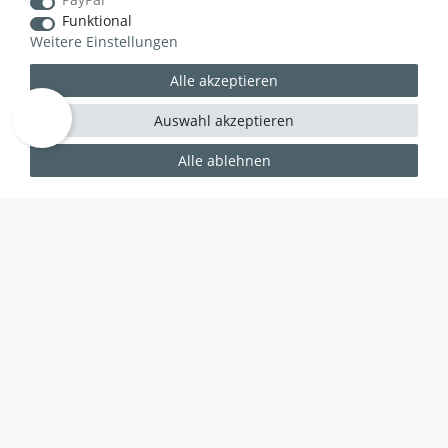
Funktional
Weitere Einstellungen
Alle akzeptieren
Auswahl akzeptieren
Alle ablehnen
WUSSTEN SIE SCHON?
Das Käufersiegel des Händlerbunds garantiert Ihnen
100%.-ige Zahlungssicherheit, größtmöglichen
Datenschutz und Geld-zurück-Garantie bei Nicht-
oder Falschlieferung.