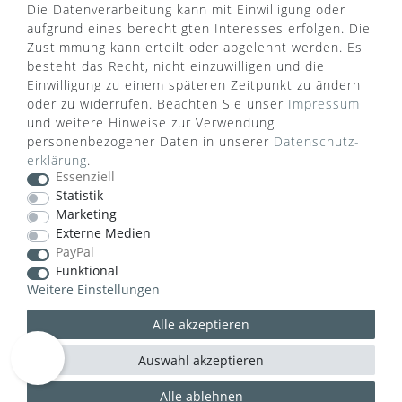
Die Datenverarbeitung kann mit Einwilligung oder
aufgrund eines berechtigten Interesses erfolgen. Die
Zustimmung kann erteilt oder abgelehnt werden. Es
besteht das Recht, nicht einzuwilligen und die
Einwilligung zu einem späteren Zeitpunkt zu ändern
oder zu widerrufen. Beachten Sie unser
Impressum
WUSSTEN SIE SCHON?
und weitere Hinweise zur Verwendung
personenbezogener Daten in unserer
Daten­schutz­
Das Käufersiegel des Händlerbunds garantiert Ihnen
erklärung
.
100%.-ige Zahlungssicherheit, größtmöglichen
Essenziell
Datenschutz und Geld-zurück-Garantie bei Nicht-
Statistik
oder Falschlieferung.
Marketing
Externe Medien
PayPal
Funktional
Weitere Einstellungen
Alle akzeptieren
Auswahl akzeptieren
Alle ablehnen