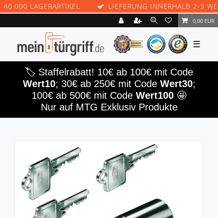
.000 LAGERARTIKEL
LIEFERUNG INNERHALB 2-3 WERKT
0,00 EUR
☰
🏷️ Staffelrabatt! 10€ ab 100€ mit Code
Wert10
; 30€ ab 250€ mit Code
Wert30
;
100€ ab 500€ mit Code
Wert100
🤩
Nur auf MTG Exklusiv Produkte