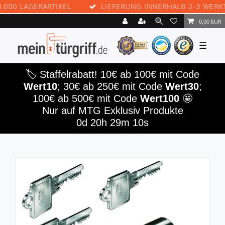
LAGERARTIKEL
LIEFERUNG INNERHALB 2-3 WERKTAGEN
0,00 EUR
☰
🏷️ Staffelrabatt! 10€ ab 100€ mit Code
Wert10
; 30€ ab 250€ mit Code
Wert30
;
100€ ab 500€ mit Code
Wert100
🤩
Nur auf MTG Exklusiv Produkte
0d 20h 29m 10s