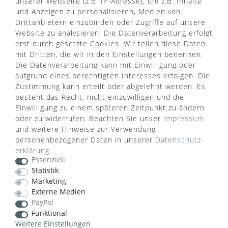
unserer Webseite (z.B. IP-Adresse), um z.B. Inhalte
und Anzeigen zu personalisieren, Medien von
Drittanbietern einzubinden oder Zugriffe auf unsere
Website zu analysieren. Die Datenverarbeitung erfolgt
erst durch gesetzte Cookies. Wir teilen diese Daten
mit Dritten, die wir in den Einstellungen benennen.
Die Datenverarbeitung kann mit Einwilligung oder
aufgrund eines berechtigten Interesses erfolgen. Die
Zustimmung kann erteilt oder abgelehnt werden. Es
besteht das Recht, nicht einzuwilligen und die
Einwilligung zu einem späteren Zeitpunkt zu ändern
oder zu widerrufen. Beachten Sie unser
Impressum
und weitere Hinweise zur Verwendung
personenbezogener Daten in unserer
Daten­schutz­
WUSSTEN SIE SCHON?
erklärung
.
Essenziell
Das Käufersiegel des Händlerbunds garantiert Ihnen
Statistik
100%.-ige Zahlungssicherheit, größtmöglichen
Marketing
Datenschutz und Geld-zurück-Garantie bei Nicht-
Externe Medien
oder Falschlieferung.
PayPal
Funktional
Weitere Einstellungen