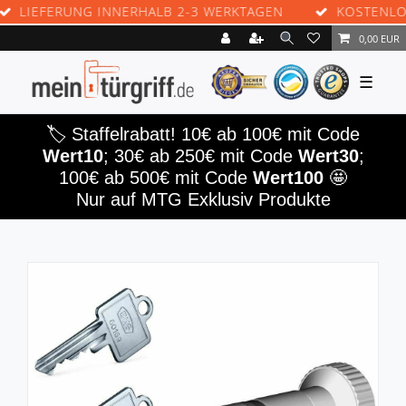
FERUNG INNERHALB 2-3 WERKTAGEN
KOSTENLOSE RÜ
0,00 EUR
☰
🏷️ Staffelrabatt! 10€ ab 100€ mit Code
Wert10
; 30€ ab 250€ mit Code
Wert30
;
100€ ab 500€ mit Code
Wert100
🤩
Nur auf MTG Exklusiv Produkte