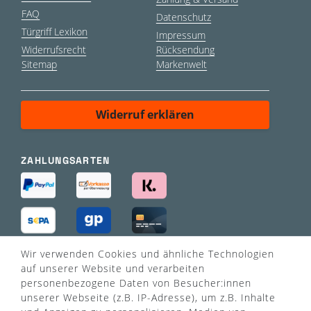
FAQ
Datenschutz
Türgriff Lexikon
Impressum
Widerrufsrecht
Rücksendung
Sitemap
Markenwelt
Widerruf erklären
ZAHLUNGSARTEN
Wir verwenden Cookies und ähnliche Technologien
VERSANDART
auf unserer Website und verarbeiten
personenbezogene Daten von Besucher:innen
unserer Webseite (z.B. IP-Adresse), um z.B. Inhalte