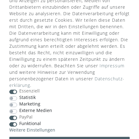
und Anzeigen zu personalisieren, Medien von
Drittanbietern einzubinden oder Zugriffe auf unsere
Website zu analysieren. Die Datenverarbeitung erfolgt
erst durch gesetzte Cookies. Wir teilen diese Daten
mit Dritten, die wir in den Einstellungen benennen.
Die Datenverarbeitung kann mit Einwilligung oder
aufgrund eines berechtigten Interesses erfolgen. Die
Zustimmung kann erteilt oder abgelehnt werden. Es
besteht das Recht, nicht einzuwilligen und die
Einwilligung zu einem späteren Zeitpunkt zu ändern
oder zu widerrufen. Beachten Sie unser
Impressum
WUSSTEN SIE SCHON?
und weitere Hinweise zur Verwendung
personenbezogener Daten in unserer
Daten­schutz­
Das Käufersiegel des Händlerbunds garantiert Ihnen
erklärung
.
100%.-ige Zahlungssicherheit, größtmöglichen
Essenziell
Datenschutz und Geld-zurück-Garantie bei Nicht-
Statistik
oder Falschlieferung.
Marketing
Externe Medien
PayPal
Funktional
Weitere Einstellungen