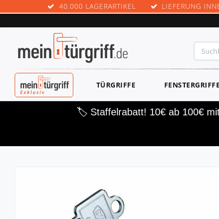
40.000 LAGERARTIKEL
LIEFERUNG INN
MEINTÜRGRIF
TÜRGRIFFE
FENSTERGRIFF
F EXKLUSIV
🏷️ Staffelrabatt! 10€ ab 100€ m