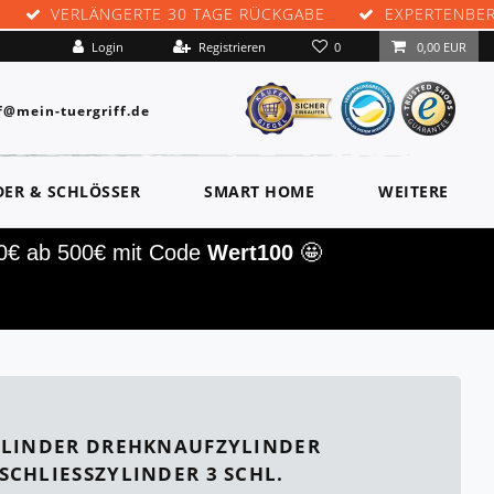
VERLÄNGERTE 30 TAGE RÜCKGABE
EXPERTENBE
0
Login
Registrieren
0,00 EUR
f@mein-tuergriff.de
DER & SCHLÖSSER
SMART HOME
WEITERE
00€ ab 500€ mit Code
Wert100
🤩
YLINDER DREHKNAUFZYLINDER
CHLIESSZYLINDER 3 SCHL.