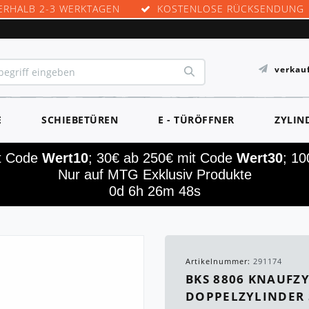
ERHALB 2-3 WERKTAGEN
KOSTENLOSE RÜCKSENDUNG
verkau
E
SCHIEBETÜREN
E - TÜRÖFFNER
ZYLIN
it Code
Wert10
; 30€ ab 250€ mit Code
Wert30
; 1
Nur auf MTG Exklusiv Produkte
0d 6h 26m 46s
Artikelnummer:
291174
BKS 8806 KNAUFZ
DOPPELZYLINDER S