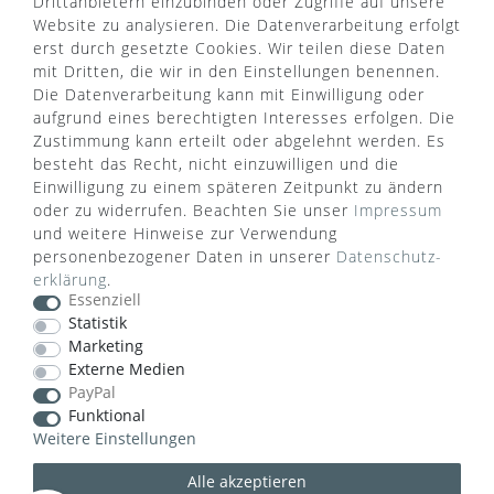
Drittanbietern einzubinden oder Zugriffe auf unsere
Website zu analysieren. Die Datenverarbeitung erfolgt
erst durch gesetzte Cookies. Wir teilen diese Daten
mit Dritten, die wir in den Einstellungen benennen.
Die Datenverarbeitung kann mit Einwilligung oder
aufgrund eines berechtigten Interesses erfolgen. Die
Zustimmung kann erteilt oder abgelehnt werden. Es
besteht das Recht, nicht einzuwilligen und die
Einwilligung zu einem späteren Zeitpunkt zu ändern
oder zu widerrufen. Beachten Sie unser
Impressum
und weitere Hinweise zur Verwendung
personenbezogener Daten in unserer
Daten­schutz­
WUSSTEN SIE SCHON?
erklärung
.
Essenziell
Das Käufersiegel des Händlerbunds garantiert Ihnen
Statistik
100%.-ige Zahlungssicherheit, größtmöglichen
Marketing
Datenschutz und Geld-zurück-Garantie bei Nicht-
Externe Medien
oder Falschlieferung.
PayPal
Funktional
Weitere Einstellungen
Alle akzeptieren