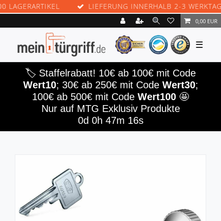
GERARTIKEL
LIEFERUNG INNERHALB 2-3 WERKTAGEN
0,00 EUR
☰
🏷️ Staffelrabatt! 10€ ab 100€ mit Code
Wert10
; 30€ ab 250€ mit Code
Wert30
;
100€ ab 500€ mit Code
Wert100
🤩
Nur auf MTG Exklusiv Produkte
0d 0h 47m 16s