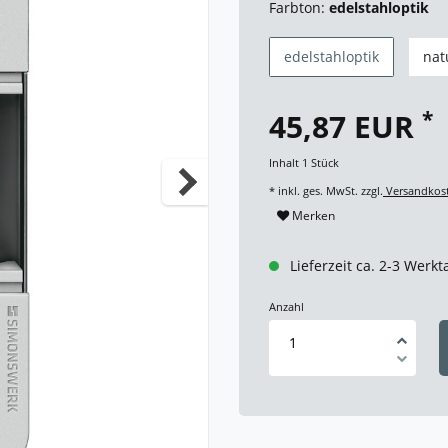
Farbton:
edelstahloptik
edelstahloptik
nat
*
45,87 EUR
Inhalt
1
Stück
* inkl. ges. MwSt. zzgl.
Versandkos
Merken
Lieferzeit ca. 2-3 Werkt
Anzahl