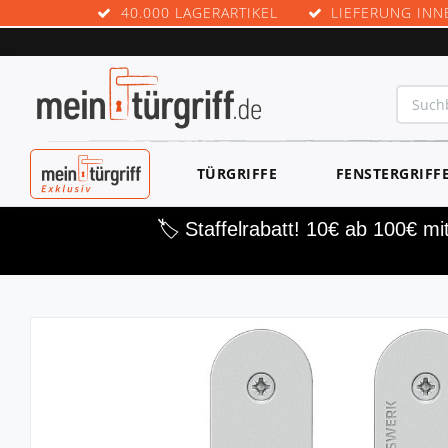
40.000 LAGERARTIKEL
LIEFERUNG INN
MEINTÜRGRIF
TÜRGRIFFE
FENSTERGRIFF
F EXKLUSIV
🏷️ Staffelrabatt! 10€ ab 100€ m