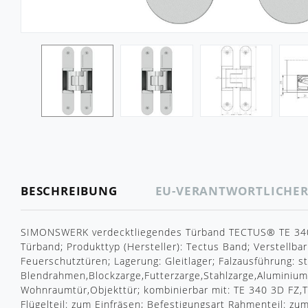
BESCHREIBUNG
EU-VERANTWORTLICHE
SIMONSWERK verdecktliegendes Türband TECTUS® TE 340 
Türband; Produkttyp (Hersteller): Tectus Band; Verstellbar
Feuerschutztüren; Lagerung: Gleitlager; Falzausführung: 
Blendrahmen,Blockzarge,Futterzarge,Stahlzarge,Aluminiumz
Wohnraumtür,Objekttür; kombinierbar mit: TE 340 3D FZ,T
Flügelteil: zum Einfräsen; Befestigungsart Rahmenteil: zum