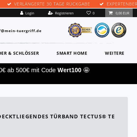
VERLÄNGERTE 30 TAGE RÜCKGABE
EXPERTENBE
0
Login
Registrieren
0,00 EUR
f@mein-tuergriff.de
DER & SCHLÖSSER
SMART HOME
WEITERE
00€ ab 500€ mit Code
Wert100
🤩
ECKTLIEGENDES TÜRBAND TECTUS® TE