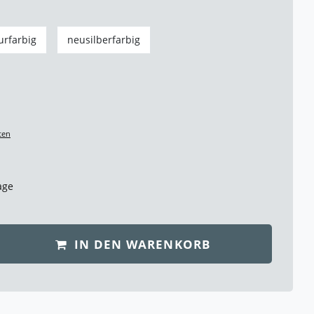
urfarbig
neusilberfarbig
ten
age
IN DEN WARENKORB