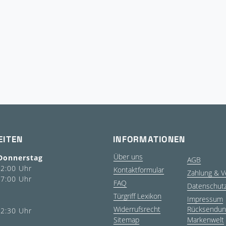
EITEN
INFORMATIONEN
Über uns
Donnerstag
AGB
12:00 Uhr
Kontaktformular
Zahlung & V
17:00 Uhr
FAQ
Datenschut
Türgriff Lexikon
Impressum
Widerrufsrecht
Rücksendun
12:30 Uhr
Sitemap
Markenwelt