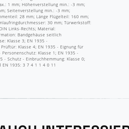
ax.: 1 mm; Höhenverstellung min.: -3 mm;
m; Seitenverstellung min.: -3 mm;
ahmenteil: 28 mm; Länge Flügelteil: 160 mm;
laufringdurchmesser: 30 mm; Türwerkstoff:
DIN Links-Rechts; Material:
ormation: Bandgehäuse seitlich
e: Klasse 3; EN 1935 -
Prüftür: Klasse 4; EN 1935 - Eignung für
- Personenschutz: Klasse 1; EN 1935 -
35 - Schutz - Einbruchhemmung: Klasse 0;
l EN 1935: 3 7 4 1 1 4 0 11