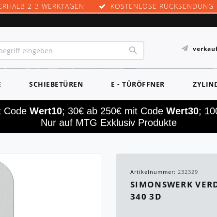
ERHALB 2-3 WERKTAGEN
KOSTENLOSE RÜCKSENDUNG
verkau
E
SCHIEBETÜREN
E - TÜRÖFFNER
ZYLIN
it Code
Wert10
; 30€ ab 250€ mit Code
Wert30
; 1
Nur auf MTG Exklusiv Produkte
Artikelnummer:
232329
SIMONSWERK VERD
340 3D