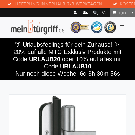
LIEFERUNG INNERHALB 2-3 WERKTAGEN
KOSTENLO
0,00 EUR
☰
🌴️ Urlaubsfeelings für dein Zuhause! 🌞
20% auf alle MTG Exklusiv Produkte mit
Code
URLAUB20
oder 10% auf alles mit
Code
URLAUB10
Nur noch diese Woche!
6d 3h 30m 56s