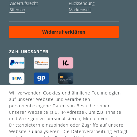
Widerrufsrecht
Rücksendung
Sitemap
Markenwelt
Widerruf erklären
ZAHLUNGSARTEN
Wir verwenden Cookies und ähnliche Technologien
VERSANDART
auf unserer Website und verarbeiten
personenbezogene Daten von Besucher:innen
unserer Webseite (z.B. IP-Adresse), um z.B. Inhalte
und Anzeigen zu personalisieren, Medien von
Drittanbietern einzubinden oder Zugriffe auf unsere
Website zu analysieren. Die Datenverarbeitung erfolgt