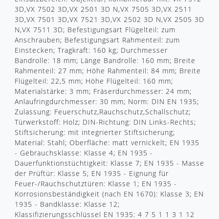
3D,VX 7502 3D,VX 2501 3D N,VX 7505 3D,VX 2511
3D,VX 7501 3D,VX 7521 3D,VX 2502 3D N,VX 2505 3D
N,VX 7511 3D; Befestigungsart Flügelteil: zum
Anschrauben; Befestigungsart Rahmenteil: zum
Einstecken; Tragkraft: 160 kg; Durchmesser
Bandrolle: 18 mm; Länge Bandrolle: 160 mm; Breite
Rahmenteil: 27 mm; Höhe Rahmenteil: 84 mm; Breite
Flügelteil: 22,5 mm; Höhe Flügelteil: 160 mm;
Materialstärke: 3 mm; Fräserdurchmesser: 24 mm;
Anlaufringdurchmesser: 30 mm; Norm: DIN EN 1935;
Zulassung: Feuerschutz,Rauchschutz,Schallschutz;
Türwerkstoff: Holz; DIN-Richtung: DIN Links-Rechts;
Stiftsicherung: mit integrierter Stiftsicherung;
Material: Stahl; Oberfläche: matt vernickelt; EN 1935
- Gebrauchsklasse: Klasse 4; EN 1935 -
Dauerfunktionstüchtigkeit: Klasse 7; EN 1935 - Masse
der Prüftür: Klasse 5; EN 1935 - Eignung für
Feuer-/Rauchschutztüren: Klasse 1; EN 1935 -
Korrosionsbeständigkeit (nach EN 1670): Klasse 3; EN
1935 - Bandklasse: Klasse 12;
Klassifizierungsschlüssel EN 1935: 4 7 5 1 1 3 1 12