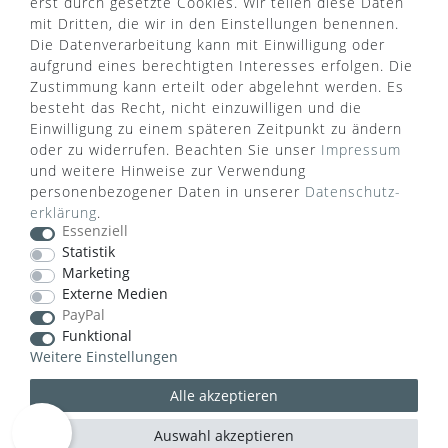
erst durch gesetzte Cookies. Wir teilen diese Daten
mit Dritten, die wir in den Einstellungen benennen.
Die Datenverarbeitung kann mit Einwilligung oder
aufgrund eines berechtigten Interesses erfolgen. Die
Zustimmung kann erteilt oder abgelehnt werden. Es
besteht das Recht, nicht einzuwilligen und die
Einwilligung zu einem späteren Zeitpunkt zu ändern
oder zu widerrufen. Beachten Sie unser
Impressum
WUSSTEN SIE SCHON?
und weitere Hinweise zur Verwendung
personenbezogener Daten in unserer
Daten­schutz­
Das Käufersiegel des Händlerbunds garantiert Ihnen
erklärung
.
100%.-ige Zahlungssicherheit, größtmöglichen
Essenziell
Datenschutz und Geld-zurück-Garantie bei Nicht-
Statistik
oder Falschlieferung.
Marketing
Externe Medien
PayPal
Funktional
Weitere Einstellungen
Alle akzeptieren
Auswahl akzeptieren