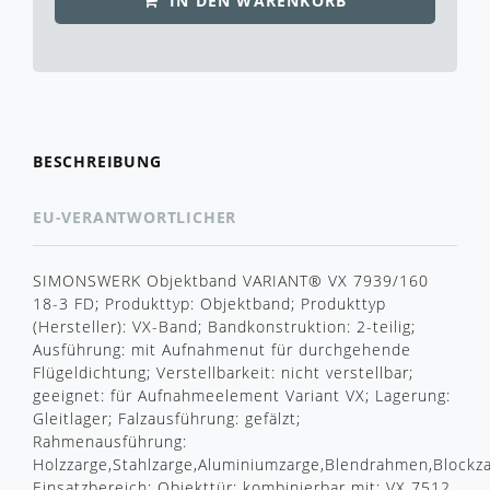
IN DEN WARENKORB
BESCHREIBUNG
EU-VERANTWORTLICHER
SIMONSWERK Objektband VARIANT® VX 7939/160
18-3 FD; Produkttyp: Objektband; Produkttyp
(Hersteller): VX-Band; Bandkonstruktion: 2-teilig;
Ausführung: mit Aufnahmenut für durchgehende
Flügeldichtung; Verstellbarkeit: nicht verstellbar;
geeignet: für Aufnahmeelement Variant VX; Lagerung:
Gleitlager; Falzausführung: gefälzt;
Rahmenausführung:
Holzzarge,Stahlzarge,Aluminiumzarge,Blendrahmen,Blockza
Einsatzbereich: Objekttür; kombinierbar mit: VX 7512