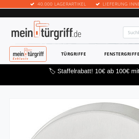
40.000 LAGERARTIKEL
LIEFERUNG INN
MEINTÜRGRIF
TÜRGRIFFE
FENSTERGRIFF
F EXKLUSIV
🏷️ Staffelrabatt! 10€ ab 100€ m