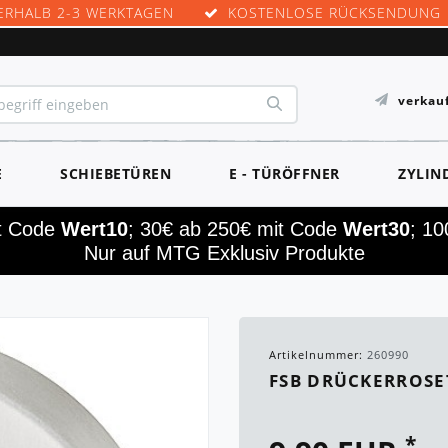
ERHALB 2-3 WERKTAGEN
KOSTENLOSE RÜCKSENDUNG
verkau
E
SCHIEBETÜREN
E - TÜRÖFFNER
ZYLIN
it Code
Wert10
; 30€ ab 250€ mit Code
Wert30
; 1
Nur auf MTG Exklusiv Produkte
Artikelnummer:
260990
FSB DRÜCKERROSET
*