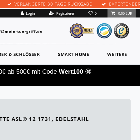
VERLÄNGERTE 30 TAGE RÜCKGABE
EXPERTENBE
0
Login
Registrieren
0,00 EUR
f@mein-tuergriff.de
DER & SCHLÖSSER
SMART HOME
WEITERE
00€ ab 500€ mit Code
Wert100
🤩
TE ASL® 12 1731, EDELSTAHL