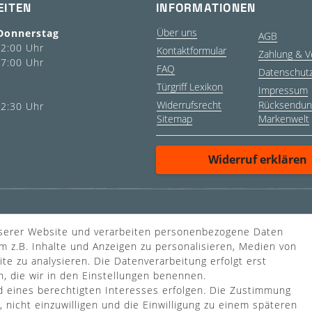
EITEN
INFORMATIONEN
Über uns
Donnerstag
AGB
12:00 Uhr
Kontaktformular
Zahlung & V
17:00 Uhr
FAQ
Datenschut
Türgriff Lexikon
Impressum
Widerrufsrecht
Rücksendun
12:30 Uhr
Sitemap
Markenwelt
Widerruf erklären
WUSSTEN SIE SCHON?
nserer Website und verarbeiten personenbezogene Daten
Das Käufersiegel des Händlerbunds garantiert Ihnen
m z.B. Inhalte und Anzeigen zu personalisieren, Medien von
100%.-ige Zahlungssicherheit, größtmöglichen
te zu analysieren. Die Datenverarbeitung erfolgt erst
Datenschutz und Geld-zurück-Garantie bei Nicht- oder
n, die wir in den Einstellungen benennen.
Falschlieferung.
d eines berechtigten Interesses erfolgen. Die Zustimmung
 nicht einzuwilligen und die Einwilligung zu einem späteren