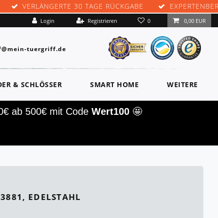
VERLÄNGERTE 30 TAGE RÜCKGABE
EXPERTENBE
0
Login
Registrieren
0,00 EUR
f@mein-tuergriff.de
DER & SCHLÖSSER
SMART HOME
WEITERE
00€ ab 500€ mit Code
Wert100
🤩
 3881, EDELSTAHL