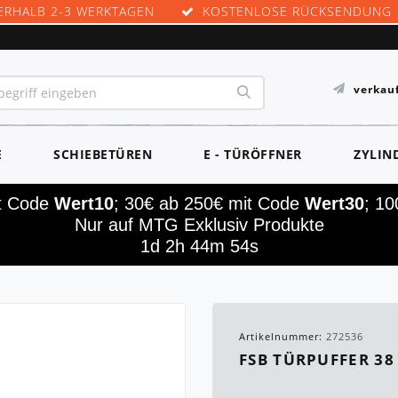
ERHALB 2-3 WERKTAGEN
KOSTENLOSE RÜCKSENDUNG
verkau
E
SCHIEBETÜREN
E - TÜRÖFFNER
ZYLIN
it Code
Wert10
; 30€ ab 250€ mit Code
Wert30
; 1
Nur auf MTG Exklusiv Produkte
1d 2h 44m 54s
Artikelnummer:
272536
FSB TÜRPUFFER 38