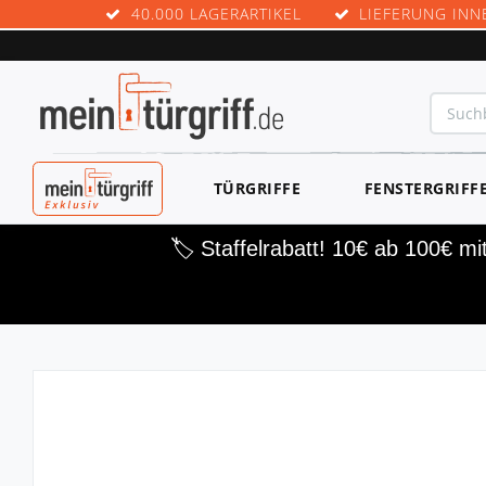
40.000 LAGERARTIKEL
LIEFERUNG INN
MEINTÜRGRIF
TÜRGRIFFE
FENSTERGRIFF
F EXKLUSIV
🏷️ Staffelrabatt! 10€ ab 100€ m