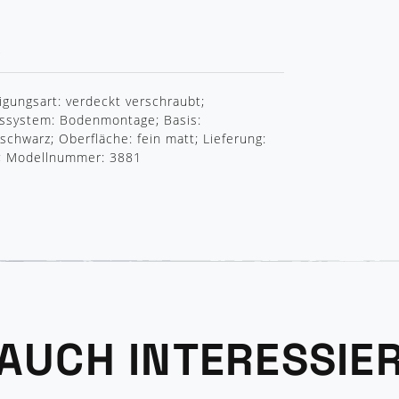
R
igungsart: verdeckt verschraubt;
gssystem: Bodenmontage; Basis:
chwarz; Oberfläche: fein matt; Lieferung:
; Modellnummer: 3881
 AUCH INTERESSIE