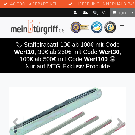
40.000 LAGERARTIKEL
LIEFERUNG INNERHALB 2-3 
0,00 EUR
☰
🏷️ Staffelrabatt! 10€ ab 100€ mit Code
Wert10
; 30€ ab 250€ mit Code
Wert30
;
100€ ab 500€ mit Code
Wert100
🤩
Nur auf MTG Exklusiv Produkte