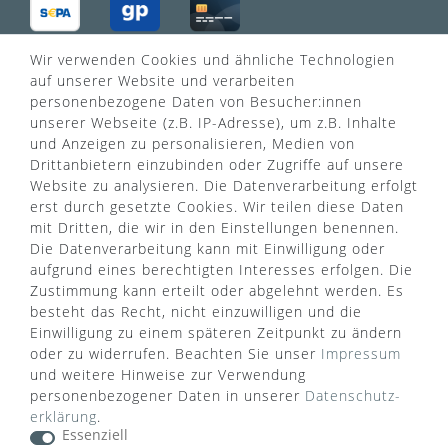
Wir verwenden Cookies und ähnliche Technologien
VERSANDART
auf unserer Website und verarbeiten
personenbezogene Daten von Besucher:innen
unserer Webseite (z.B. IP-Adresse), um z.B. Inhalte
und Anzeigen zu personalisieren, Medien von
Drittanbietern einzubinden oder Zugriffe auf unsere
Website zu analysieren. Die Datenverarbeitung erfolgt
erst durch gesetzte Cookies. Wir teilen diese Daten
mit Dritten, die wir in den Einstellungen benennen.
Die Datenverarbeitung kann mit Einwilligung oder
aufgrund eines berechtigten Interesses erfolgen. Die
Zustimmung kann erteilt oder abgelehnt werden. Es
besteht das Recht, nicht einzuwilligen und die
Einwilligung zu einem späteren Zeitpunkt zu ändern
oder zu widerrufen. Beachten Sie unser
Impressum
WUSSTEN SIE SCHON?
und weitere Hinweise zur Verwendung
personenbezogener Daten in unserer
Daten­schutz­
Das Käufersiegel des Händlerbunds garantiert Ihnen
erklärung
.
100%.-ige Zahlungssicherheit, größtmöglichen
Essenziell
Datenschutz und Geld-zurück-Garantie bei Nicht-