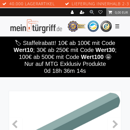
40.000 LAGERARTIKEL
LIEFERUNG INNERHALB 2-3 W
0,00 EUR
☰
🏷️ Staffelrabatt! 10€ ab 100€ mit Code
Wert10
; 30€ ab 250€ mit Code
Wert30
;
100€ ab 500€ mit Code
Wert100
🤩
Nur auf MTG Exklusiv Produkte
0d 18h 36m 12s