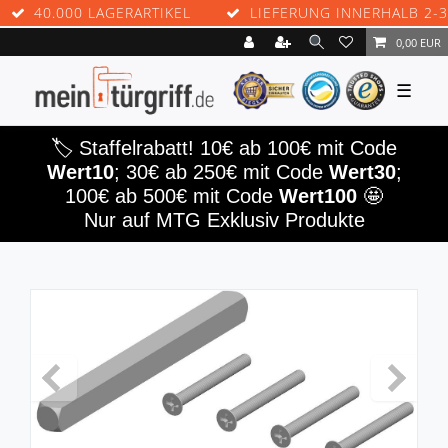
40.000 LAGERARTIKEL
LIEFERUNG INNERHALB 2-3 W
0,00 EUR
☰
🏷️ Staffelrabatt! 10€ ab 100€ mit Code
Wert10
; 30€ ab 250€ mit Code
Wert30
;
100€ ab 500€ mit Code
Wert100
🤩
Nur auf MTG Exklusiv Produkte