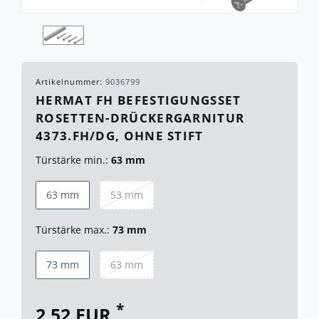
Artikelnummer:
9036799
HERMAT FH BEFESTIGUNGSSET
ROSETTEN-DRÜCKERGARNITUR
4373.FH/DG, OHNE STIFT
Türstärke min.:
63 mm
63 mm
53 mm
Türstärke max.:
73 mm
73 mm
63 mm
*
2,52 EUR