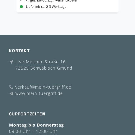
*
inkl. ges. MwSt.
zzgl.
Versandkosten
*
i
Lieferzeit ca. 2-3 Werktage
KONTAKT
Lise-Meitner-Straße 16
73529 Schwäbisch Gmünd
verkauf@mein-tuergriff.de
www.mein-tuergriff.de
SUPPORTZEITEN
Montag bis Donnerstag
09:00 Uhr – 12:00 Uhr