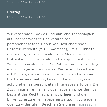
13:00 Uhr – 17:00 Uhr
Freitag
09:00 Uhr – 12:30 Uhr
INFORMATIONEN
Wir verwenden Cookies und ähnliche Technologien
Über uns
auf unserer Website und verarbeiten
AGB
personenbezogene Daten von Besucher:innen
Kontaktformular
Zahlung & Versand
unserer Webseite (z.B. IP-Adresse), um z.B. Inhalte
FAQ
Datenschutz
und Anzeigen zu personalisieren, Medien von
Türgriff Lexikon
Impressum
Drittanbietern einzubinden oder Zugriffe auf unsere
Widerrufsrecht
Rücksendung
Website zu analysieren. Die Datenverarbeitung erfolgt
Sitemap
Markenwelt
erst durch gesetzte Cookies. Wir teilen diese Daten
mit Dritten, die wir in den Einstellungen benennen.
Die Datenverarbeitung kann mit Einwilligung oder
aufgrund eines berechtigten Interesses erfolgen. Die
Widerruf erklären
Zustimmung kann erteilt oder abgelehnt werden. Es
besteht das Recht, nicht einzuwilligen und die
Einwilligung zu einem späteren Zeitpunkt zu ändern
ZAHLUNGSARTEN
oder zu widerrufen. Beachten Sie unser
Impressum