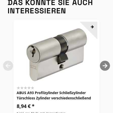
DAS KÖNNTE SIE AUCH
INTERESSIEREN
ABUS A93 Profilzylinder Schließzylinder
S
Türschloss Zylinder verschiedenschließend
T
8,94 € *
UV