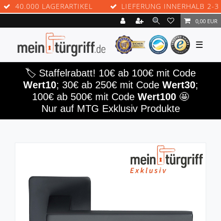
40.000 LAGERARTIKEL
LIEFERUNG INNERHALB 2-3 WE
0,00 EUR
☰
🏷️ Staffelrabatt! 10€ ab 100€ mit Code
Wert10
; 30€ ab 250€ mit Code
Wert30
;
100€ ab 500€ mit Code
Wert100
🤩
Nur auf MTG Exklusiv Produkte