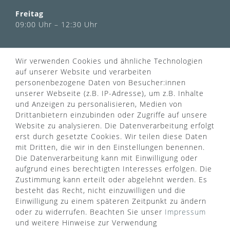
Freitag
09:00 Uhr – 12:30 Uhr
INFORMATIONEN
Wir verwenden Cookies und ähnliche Technologien
Über uns
auf unserer Website und verarbeiten
AGB
personenbezogene Daten von Besucher:innen
Kontaktformular
Zahlung & Versand
unserer Webseite (z.B. IP-Adresse), um z.B. Inhalte
FAQ
Datenschutz
und Anzeigen zu personalisieren, Medien von
Türgriff Lexikon
Impressum
Drittanbietern einzubinden oder Zugriffe auf unsere
Widerrufsrecht
Rücksendung
Website zu analysieren. Die Datenverarbeitung erfolgt
Sitemap
Markenwelt
erst durch gesetzte Cookies. Wir teilen diese Daten
mit Dritten, die wir in den Einstellungen benennen.
Die Datenverarbeitung kann mit Einwilligung oder
aufgrund eines berechtigten Interesses erfolgen. Die
Widerruf erklären
Zustimmung kann erteilt oder abgelehnt werden. Es
besteht das Recht, nicht einzuwilligen und die
Einwilligung zu einem späteren Zeitpunkt zu ändern
ZAHLUNGSARTEN
oder zu widerrufen. Beachten Sie unser
Impressum
und weitere Hinweise zur Verwendung