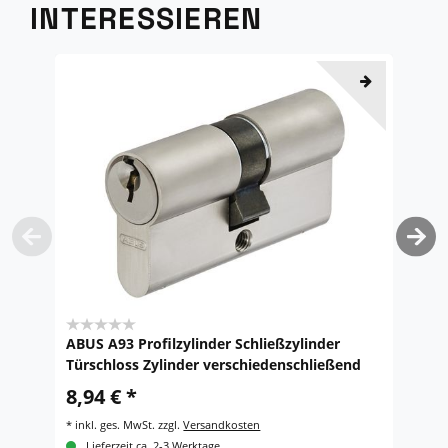
INTERESSIEREN
ABUS A93 Profilzylinder Schließzylinder
F
Türschloss Zylinder verschiedenschließend
Ed
8,94 € *
8
*
inkl. ges. MwSt.
zzgl.
Versandkosten
*
i
Lieferzeit ca. 2-3 Werktage