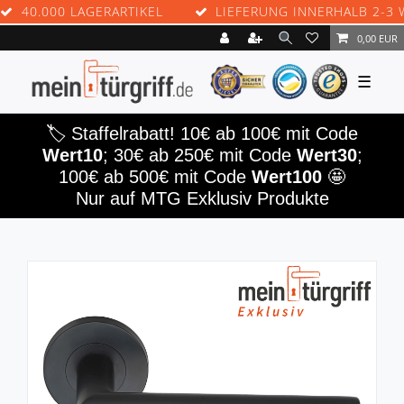
0.000 LAGERARTIKEL
LIEFERUNG INNERHALB 2-3 WER
0,00 EUR
☰
🏷️ Staffelrabatt! 10€ ab 100€ mit Code
Wert10
; 30€ ab 250€ mit Code
Wert30
;
100€ ab 500€ mit Code
Wert100
🤩
Nur auf MTG Exklusiv Produkte