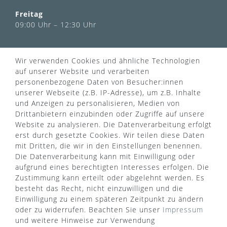
Freitag
09:00 Uhr – 12:30 Uhr
INFORMATIONEN
Wir verwenden Cookies und ähnliche Technologien
Über uns
auf unserer Website und verarbeiten
AGB
personenbezogene Daten von Besucher:innen
Kontaktformular
Zahlung & Versand
unserer Webseite (z.B. IP-Adresse), um z.B. Inhalte
FAQ
Datenschutz
und Anzeigen zu personalisieren, Medien von
Türgriff Lexikon
Impressum
Drittanbietern einzubinden oder Zugriffe auf unsere
Widerrufsrecht
Rücksendung
Website zu analysieren. Die Datenverarbeitung erfolgt
Sitemap
Markenwelt
erst durch gesetzte Cookies. Wir teilen diese Daten
mit Dritten, die wir in den Einstellungen benennen.
Die Datenverarbeitung kann mit Einwilligung oder
aufgrund eines berechtigten Interesses erfolgen. Die
Widerruf erklären
Zustimmung kann erteilt oder abgelehnt werden. Es
besteht das Recht, nicht einzuwilligen und die
Einwilligung zu einem späteren Zeitpunkt zu ändern
ZAHLUNGSARTEN
oder zu widerrufen. Beachten Sie unser
Impressum
und weitere Hinweise zur Verwendung