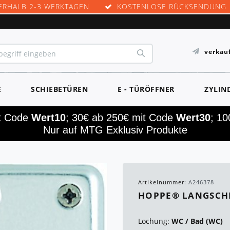
ERHALB 2-3 WERKTAGEN
KOSTENLOSE RÜCKSENDUNG
verkau
E
SCHIEBETÜREN
E - TÜRÖFFNER
ZYLIN
it Code
Wert10
; 30€ ab 250€ mit Code
Wert30
; 1
Nur auf MTG Exklusiv Produkte
Artikelnummer:
A246378
HOPPE® LANGSCH
Lochung:
WC / Bad (WC)