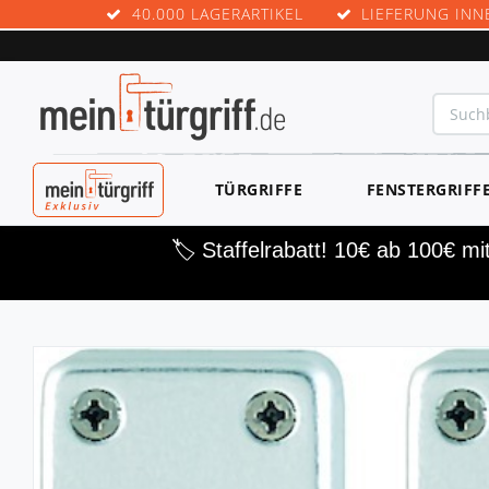
40.000 LAGERARTIKEL
LIEFERUNG INN
MEINTÜRGRIF
TÜRGRIFFE
FENSTERGRIFF
F EXKLUSIV
🏷️ Staffelrabatt! 10€ ab 100€ m