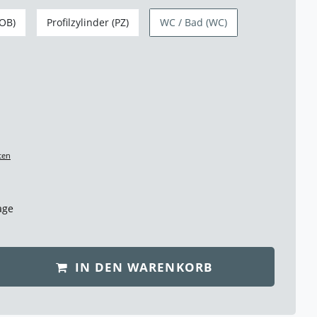
/OB)
Profilzylinder (PZ)
WC / Bad (WC)
ten
age
IN DEN WARENKORB