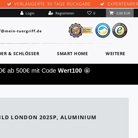
VERLÄNGERTE 30 TAGE RÜCKGABE
EXPERTENBE
0
Login
Registrieren
0,00 EUR
f@mein-tuergriff.de
DER & SCHLÖSSER
SMART HOME
WEITERE
00€ ab 500€ mit Code
Wert100
🤩
ILD LONDON 202SP, ALUMINIUM