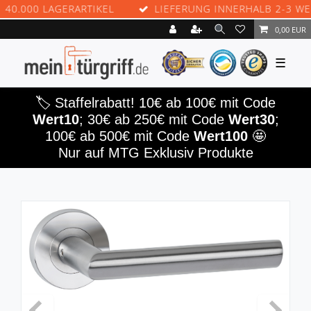
.000 LAGERARTIKEL
LIEFERUNG INNERHALB 2-3 WERK
0,00 EUR
☰
🏷️ Staffelrabatt! 10€ ab 100€ mit Code
Wert10
; 30€ ab 250€ mit Code
Wert30
;
100€ ab 500€ mit Code
Wert100
🤩
Nur auf MTG Exklusiv Produkte