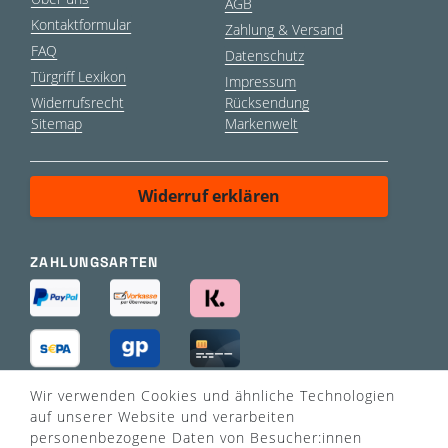
AGB
Kontaktformular
Zahlung & Versand
FAQ
Datenschutz
Türgriff Lexikon
Impressum
Widerrufsrecht
Rücksendung
Sitemap
Markenwelt
Widerruf erklären
ZAHLUNGSARTEN
Wir verwenden Cookies und ähnliche Technologien
VERSANDART
auf unserer Website und verarbeiten
personenbezogene Daten von Besucher:innen