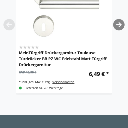
MeinTürgriff Drückergarnitur Toulouse
M
Türdrücker BB PZ WC Edelstahl Matt Türgriff
E
Drückergarnitur
R
UVP 15,90 €
6,49 € *
UV
*
inkl. ges. MwSt.
zzgl.
Versandkosten
*
i
Lieferzeit ca. 2-3 Werktage