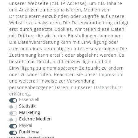
unserer Webseite (z.B. IP-Adresse), um z.B. Inhalte
und Anzeigen zu personalisieren, Medien von
Drittanbietern einzubinden oder Zugriffe auf unsere
Website zu analysieren. Die Datenverarbeitung erfolgt
erst durch gesetzte Cookies. Wir teilen diese Daten
mit Dritten, die wir in den Einstellungen benennen.
Die Datenverarbeitung kann mit Einwilligung oder
aufgrund eines berechtigten Interesses erfolgen. Die
Zustimmung kann erteilt oder abgelehnt werden. Es
besteht das Recht, nicht einzuwilligen und die
Einwilligung zu einem späteren Zeitpunkt zu ändern
oder zu widerrufen. Beachten Sie unser
Impressum
WUSSTEN SIE SCHON?
und weitere Hinweise zur Verwendung
personenbezogener Daten in unserer
Daten­schutz­
Das Käufersiegel des Händlerbunds garantiert Ihnen
erklärung
.
100%.-ige Zahlungssicherheit, größtmöglichen
Essenziell
Datenschutz und Geld-zurück-Garantie bei Nicht-
Statistik
oder Falschlieferung.
Marketing
Externe Medien
PayPal
Funktional